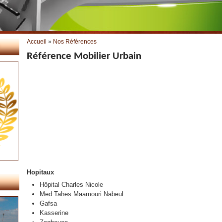
Vous êtes ici
Accueil
»
Nos Références
Référence Mobilier Urbain
Hopitaux
Hôpital Charles Nicole
Med Tahes Maamouri Nabeul
Gafsa
Kasserine