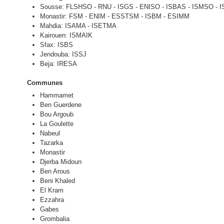
Sousse: FLSHSO - RNU - ISGS - ENISO - ISBAS - ISMSO - 
Monastir: FSM - ENIM - ESSTSM - ISBM - ESIMM
Mahdia: ISAMA - ISETMA
Kairouen: ISMAIK
Sfax: ISBS
Jendouba: ISSJ
Beja: IRESA
Communes
Hammamet
Ben Guerdene
Bou Argoub
La Goulette
Nabeul
Tazarka
Monastir
Djerba Midoun
Ben Arous
Beni Khaled
El Kram
Ezzahra
Gabes
Grombalia