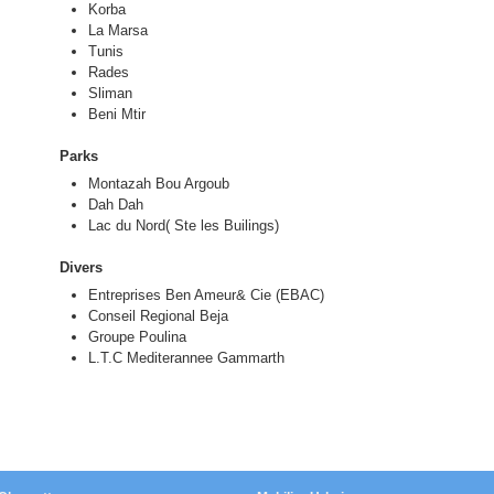
Korba
La Marsa
Tunis
Rades
Sliman
Beni Mtir
Parks
Montazah Bou Argoub
Dah Dah
Lac du Nord( Ste les Builings)
Divers
Entreprises Ben Ameur& Cie (EBAC)
Conseil Regional Beja
Groupe Poulina
L.T.C Mediterannee Gammarth