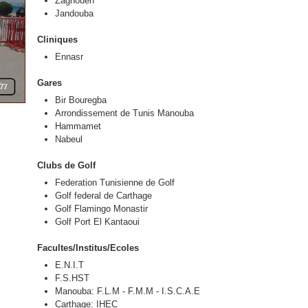
Zaghouen
Jandouba
Cliniques
Ennasr
Gares
Bir Bouregba
Arrondissement de Tunis Manouba
Hammamet
Nabeul
Clubs de Golf
Federation Tunisienne de Golf
Golf federal de Carthage
Golf Flamingo Monastir
Golf Port El Kantaoui
Facultes/Institus/Ecoles
E.N.I.T
F.S.HST
Manouba: F.L.M - F.M.M - I.S.C.A.E
Carthage: IHEC