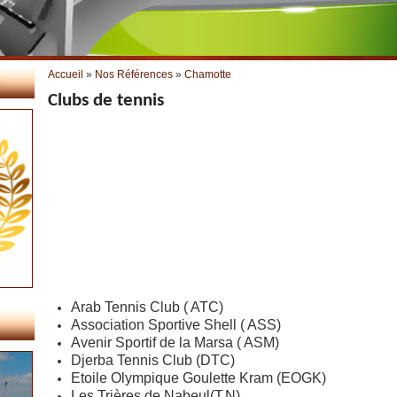
Vous êtes ici
Accueil
»
Nos Références
»
Chamotte
Clubs de tennis
Arab Tennis Club ( ATC)
Association Sportive Shell ( ASS)
Avenir Sportif de la Marsa ( ASM)
Djerba Tennis Club (DTC)
Etoile Olympique Goulette Kram (EOGK)
Les Trières de Nabeul(T.N)