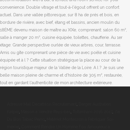
Adresse Mail Decathlon Recrutement
,
Berger Australien
Kelpie
,
Maison à Vendre Pays-bas
,
Tottenham 2016 2017
,
J'ai
Du Bon Tabac Piano
,
Matériel Montessori à Fabriquer Soi-
même
,
Comment Rendre Un Homme Fou Amoureux à