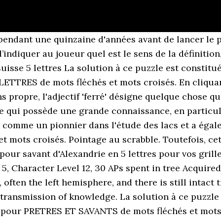
esté son intérêt pour la peinture et la mécanique dès son plus jeune âge. Théon d'Alexandrie était un écrivain, bibliothécaire, astronome et mathématicien né en 335 à Alexandrie. Savant en 5 lettres. Aide mots fléchés et mots croisés. Hooke est réputé pour la loi de Hooke qui modélise le comportement des solides élastiques soumis à des contraintes. Il était un grand savant, un érudit dont l'ouvrage le plus marquant est probablement l'édition des Élements d'Euclide, un traité mathématique et géométrique composé de 13 livres. Listes des petits mots du scrabble. Denis Papin était à la fois un inventeur, un physicien et un mathématicien français. Il est également réputé comme l'un des fondateurs du Conservatoire national des arts et des métiers. Nicolas-Jacques Conté est réputé comme étant à l'origine de l'invention du crayon, un instrument d'écriture et de dessin constitué d'une mine de graphite et d'argile dans un corps de bois. L'objectif de cette séquence est "- S'interroger sur l'idée de progrès scientifique. Voici une liste des synonymes pour ce mot. Savants et rêveurs de science . Il était un physiologiste, limnologue, naturaliste, enseignant et sismologue issu d'une famille de magistrats, de négociants et de notaires. Il est né dans la ville de Bassora, en Irak, en 965 et était à la fois un physicien, un philosophe, un physiologiste et un mathématicien. La dernière modification de cette page a été faite le 23 décembre 2020 à 16:19. En l'occurrence, ce terme est un synonyme de 'érudit' et de 'docte' puisqu'il sert à qualifier un homme ayant la pratique de quelque chose ou qui est expérimenté dans un domaine. Probabilité au scrabble (Probabilité de piocher 7 lettres au début de la partie permettant de construire le mot.) Fort. Théon était également l'un des 'grands commentateurs' de l'astronome et astrologue Claude Ptolémée. Solutions pour savant musulman en 5 à 6 lettres pour vos grilles de mots croisés et mots fléchés dans le dictionnaire. Les solutions pour la définition OBJECTIF DE BIEN DES SAVANTS pour des mots croisés ou mots fléchés, ainsi que des synonymes existants. • Quoiqu'il fût très savant de son humeur et de ses tromperies, si ne se put-il empêcher de se plaire à ses flatteries (D'URFÉ Astrée, I, 5) • Sans le péché du premier homme, nous naissions tous savants des arts et des sciences nécessaires pour notre conservation ( RACAN Harangue à l'Académie. Exemple: "P ris", "P.ris", "P,ris" ou "P*ris" Rechercher. Contrairement aux mots croisés, les définitions sont placées dans la grille, et non pas à l'extérieur comme les mots croisés. Ce mot compte plusieurs significations car il est utilisé dans divers contextes, notamment en anatomie pour désigner la partie supérieur du corps chez l'humain ou la plupart des vertébrés. Sujet et définition de mots fléchés et mots croisés ⇒ SAVANT sur motscroisés.fr toutes les … ... 5 lettres: Qu'est ce que je vois? Découvrez les bonnes … Découvrez les bonnes réponses, synonymes et autres types d'aide pour résoudre chaque puzzle, Pratique courante chez les ecclesiastiques, Confirme que le pays basque est une region bien arrosee, Ils peuvent être sociaux ou informatiques, Caractère dun mot ayant plusieurs significations, Émission musicale animée par nagui depuis 1993, Adele interprète une chanson dans ce james bond, Temps du français utilisant un participe présent. How to use savant in a sentence. )-S AVANTS SAVANT VANTAS VASANT-V SATANS. 5 Cette liste de synonymes partiels n’est pas exhaustive et s’appuie sur l’ouvrage de l’abbé Girard, La justesse de la langue françoise ou Les différentes significations des mots qui passent pour synonimes, (1718). Les solutions pour la définition SAVANTS CALCULS pour des mots croisés ou mots fléchés, ainsi que des synonymes existants. Les solutions pour la définition SAVANT pour des mots croisés ou mots fléchés, ainsi que des synonymes existants. Exemple: "P ris", "P.ris", "P,ris" ou "P*ris" Rec