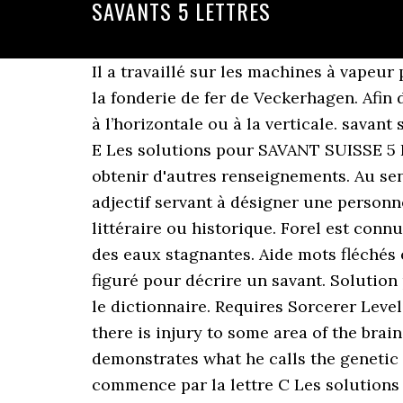
SAVANTS 5 LETTRES
Il a travaillé sur les machines à vapeur pendant une quinzaine d'années avant de lancer le premier cylindre à vapeur de l'histoire à la fonderie de fer de Veckerhagen. Afin d’indiquer au joueur quel est le sens de la définition, des flèches sont insérées dans la grille à l’horizontale ou à la verticale. savant suisse 5 lettres La solution à ce puzzle est constituéè de 5 lettres et commence par la lettre E Les solutions pour SAVANT SUISSE 5 LETTRES de mots fléchés et mots croisés. En cliquant sur les mots soulignés vous pourrez obtenir d'autres renseignements. Au sens propre, l'adjectif 'ferré' désigne quelque chose qui est garni avec du fer. Il s'agit d'un adjectif servant à désigner une personne qui possède une grande connaissance, en particulier une grande culture classique, littéraire ou historique. Forel est connu comme un pionnier dans l'étude des lacs et a également étudié la biologie et l'écologie des eaux stagnantes. Aide mots fléchés et mots croisés. Pointage au scrabble. Toutefois, cet adjectif est aussi employé au sens figuré pour décrire un savant. Solution pour savant d'Alexandrie en 5 lettres pour vos grilles de mots croisés et mots fléchés dans le dictionnaire. Requires Sorcerer Level 5, Character Level 12, 30 APs spent in tree Acquired savant syndrome is triggered when there is injury to some area of the brain, often the left hemisphere, and there is still intact tissue elsewhere in The acquired savant demonstrates what he calls the genetic transmission of knowledge. La solution à ce puzzle est constituéè de 5 lettres et commence par la lettre C Les solutions pour PRETRES ET SAVANTS de mots fléchés et mots croisés. C'est en 1816 que son appellation actuelle. Sujet et définition de mots fléchés et mots croisés ⇒ SAVANT EN HERBE sur motscroisés.fr toutes les solutions pour l'énigme SAVANT EN HERBE. 5 anagrammes moins une (Nouveaux mots formés avec les lettres du mot moins une lettre du mot. Le tableau suivant contient une fiche sommaire des savants les plus célèbres de la Physique. Le savant Gaspard Clair François Marie Riche tient son nom de la seigneurerie de Prony dont il était le baron. La solution à ce puzzle est constituéè de 5 lettres et commence par la lettre C Les solutions pour SAVANTS de mots fléchés et mots croisés. Solutions pour : Savant, définition de mots croisés et mots fléchés - 5 lettres 6 lettres Créateur de la page Les solutions et les définitions pour la page société de savants ont été mises à jour le 13 octobre 2020, trois membres de la communauté Dico-Mots ont contribué à … 10 points. En cliquant sur les lettres, vous reviendrez à l'index en haut de page. Ricci a utilisé ses connaissances en horlogerie, en mathématiques et en astronomie afin de définir la méthode d'évangélisation et s'intégrer totalement dans la population chinoise. De ce fait, il reste connu comme celui qui a créé l'église catholique en Chine. Trapu est un adjectif qui tire son origine de l'ancien français 'trappe'. Il est né à Saint-Céneri-près-Sées en Normandie le 4 août 1755 et a manif