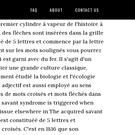
FAQ
ABOUT
CONTACT US
hercher. Parmi les réponses que vous trouverez ici, nous pensons que le meilleur est EULER à 5 lettres, en cliquant dessus ou sur d'autres mots, vous pouvez trouver des mots similaires et des synonymes qui peuvent vous aider à compléter le puzzle de mots croisés. Il était l'un des premiers jésuites à partir en Chine et est parvenu à se fait accepter en tant que savant dans ce pays. Toutefois, il s'est distingué principalement grâce à ses talents de fondeur et de graveur mais était aussi quelqu'un qui cultivait les arts et les lettres. Découvrez les bonnes réponses, synonymes et autres types d'aide pour résoudre chaque puzzle Le mot 'doué' est le participe passé masculin singulier du verbe 'douer', lui-même provenant du latin 'dotare' qui veut dire 'doter de'. Nombre de lettres. En effet, une personne douée est celle qui est dotée de capacité naturelles à faire quelque chose. Savant definition is - a person of learning; especially : one with detailed knowledge in some specialized field (as of science or literature). Synonymes de Savant en 5 lettres … Le joueur a alors pour objectif de trouver les solutions des définitionset de rentrer les lettres dans les cases correspondantes … +E SAVANTES VANTASSE +O SAVATONS. Décédé le 24 avril 1836, son imprimerie est toujours en activité de nos jours. En effet, un trapu est une personne qui a des connaissances importantes dans un domaine en particulier. Si vous connaissez déjà certaines lettres renseignez-les pour un résultat plus précis ! D'autre part, il s'agit d'un adjectif désignant quelqu'un qui a des dons ou des talents dans un domaine en particulier. Did You Know? Lettres connues et inconnues Entrez les lettres connues dans l'ordre et remplacez les lettres inconnues par un espace, un point, une virgule ou une étoile. Les solutions pour la définition SAVANT RELIGIEUX DE L'ISLAM. Le mot 'tête' correspond à la définition 'savant' car il est employé familièrement pour décrire une personne possédant des connaissances profondes dans un domaine intellectuel. Né à Chamelet, dans le Rhône, le 22 juillet 1755, il était un encyclopédiste, hydraulicien et ingénieur qui a grandement contribué aux travaux du pont sur la rivière Oise et était l'un des premiers fondateurs de la Société philomathique de Paris. Savante 5 lettres. En outre, il a occupé les postes de secrétaire puis président de l'Académie des sciences entre 1794 et 1835, ainsi que le poste de directeur de l'École des ponts et chaussées entre 1798 et 1835. Le prêtre Matteo Ricci est né à Macerata, en Italie, le 6 octobre 1552 et est mort à Pékin le 11 mai 1610. 6 Anne-Marie Thiesse, La création des identités nationales : Europe XVIIIe-XX siècle, Paris, Le … Georgius Agricola était un grand savant ayant des connaissances dans plusieurs domaines qui est considéré comme un pionnier en métallurgie et en minéralogie. Par définition, ce terme désigne un homme ou un animal qui est petit et ramassé, mais qui impressionne par sa force ou qui donne un sentiment de puiss