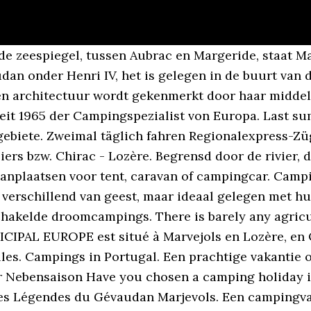
eerlijke vakantie genieten. We ‘ve taken a very nice cabin . Camping Angeln Lozère. Maak uw keuze uit de lijst met campings in 48100 Marvejols in Frankrijk en bekijk detail-informatie over de betreffende camping. 103 campings in de Lozère Vier streken, vier sferen, voor uw campingvakanties in de Lozère is er geen tekort aan suggesties. Lage des Départements Lozère in der Region Okzitanien: Das Département Lozère [loˈz ɛːʀ] ist das französische Département mit der Ordnungsnummer 48. Ort . Er is nog geen foto beschikbaar Voeg foto's toe. Campings in Spain. Vergelijk prijzen en boek campings en caravanparken in Marvejols, Frankrijk. Camping Lozère. Kamperen in de Lozère: helemaal Zuid-Frankrijk! The main activities are cattle farming and tourism. Camping Municipal, Campingplatz, ist in Lozère. Ok. Zur Homepage. Official tourism website in Lozère : accommodations, sports, restaurants, events and holiday in Languedoc-Roussillon, France. Marvejols (Lozère) Languedoc-Roussillon. Camping Lozère frankreich : Das Departement Lozère im Süden Frankreichs bietet Ihnen die perfekte Mischung aus Eindrücken, Authentizität und Entspannung. 1. Our newsletter is full of tips, news, ACSI offers and advertisements from carefully selected partners. Vind foto's, video's en reviews over vakanties in Marvejols (Lozere) De camping CAMPING MUNICIPAL EUROPE is gelegen in Marvejols in de Lozère, in de Occitanie, een regio waarin u op adembenemende taferelen voor u in petto heeft. mit 2 Personen mit Ihrem Zelt/Caravan in der Nebensaison Er is mogelijkheid tot het huren van bungalows. Wir haben jetzt 3 Campings im Verkauf in Lozère im Frankreich. Blick auf den Fluss Tarn und das Dorf Saint-Chély-du-Tarn. Camping guide. Campsites with booking online. Top # 2. De omgeving van de campings in de Lozère is beeldschoon en vol met leuke plekjes voor een dagje uit tijdens uw kampeervakantie in de Lozère. Länder. 100% van de campings in de buurt van Marvejols. Es liegt im Süden des Landes in der Region Okzitanien und ist nach dem Bergmassiv des Mont Lozère im Nationalpark der Cevennen benannt. Een camping in de Lozère is bovendien een aanrader voor kampeerders die graag een dagje gaan vissen. mit 2 Personen mit Ihrem Zelt/Caravan in der Nebensaison ACSI.eu. Verwaltungsgebiete. Bon petit déjeuner. Vayacamping gids van de campings en bungalows in Lozère, Frankrijk . Ort . 0 Internationale reviews. Il est situé au bord de la rivière. Dann werden Sie bei der Hotelsuche von Expedia.de fündig! Entlang des gesamten Parcours unterstützen und ermutigen Zuschauer, Musiker und Tänzer die Teilnehmer. Doe de Corona Camping Check | Blijf op de hoogte over kamperen in corona-tijd, Door gebruik te maken van onze website, stemt u in met het gebruik van cookies overeenkomstig ons Privacy- en CookieStatement. Uw gegevens zijn veilig en worden niet gedeeld met anderen, Camping echt open? ACSI heeft het grootste aanbod kleine campings. List of campsites in Marvejols, Lozère. Camping Lozère. MEHR INFO. Durch den Besuch dieser Website erklären Sie sich damit einverstanden. Discounts and offers. Camping in Marvejols. vervangend legitimatiebewijs en WA-verzekering, Dé kortingskaart voor het laagseizoen, geaccepteerd op ruim 3.000 campings, Sfeervolle en gemoedelijke campings op de mooiste plekken in Europa, Bijzondere groepsrondreizen door heel Europa met caravan, camper of auto, De beste verzekeringen, speciaal voor kampeerders, Hét magazine voor de kampeerder, vol tests, reportages en kampeernieuws, Bestel alle producten voor uw kampeervakantie vanuit uw luie stoel, Meer dan 9.900 campings in 30 landen Jaarlijks door ACSI geïnspecteerd, Veilig en eenvoudig te boeken Kampeerplaatsen én huuraccommodaties, Ruim 200 filtermogelijkheden Meer dan 100.000 betrouwbare campingbeoordelingen, Frankrijk - Languedoc-Roussillon - Lozère - Marvejols. ... Outcamp heeft Referenced voor u 1 campings in de buurt Marvejols voor uw volgende verblijf. De plus nous n'avons pas été prévenu de ces mesures. Alle campings in Lozère met uitgebreide filter mogelijkheden, zoals waterglijbaan, overdekt zwembad, wifi, Nederlandse eigenaar, aantal plaatsen, aantal sterren, verhuur van accommodatie, etc. Verreweg de meeste campings in Lozère bevinden zich in het