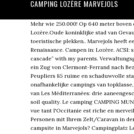
CAMPING LOZÈRE MARVEJOLS
Mehr wie 250.000! Op 640 meter boven de zeespiegel, tussen Aubrac en Margeride, staat Marvejols, belangrijkste stad van Lozère.Oude koninklijke stad van Gevaudan onder Henri IV, het is gelegen in de buurt van de Gorges du Tarn en de Causses, toeristische plekken.. Marvejols heeft een architectuur wordt gekenmerkt door haar middeleeuwse verleden, maar ook door de Renaissance. Campen in: Lozère. ACSI: seit 1965 der Campingspezialist von Europa. Last summer, we ‘ve been to the “camping la cascade” with my parents. Verwaltungsgebiete. Zweimal täglich fahren Regionalexpress-Züge (TER) von ... Je einmal am Tag hält ein Zug von Clermont-Ferrand nach Beziers bzw. Chirac - Lozère. Begrensd door de rivier, de Lot, en op 3 ha biedt de Clos des Peupliers 85 ruime en schaduwvolle staanplaatsen voor tent, caravan of campingcar. Campings in Italy. Les Mediterranées zijn drie onafhankelijke campings van topklasse, verschillend van geest, maar ideaal gelegen met hun voeten in het ... Het magische recept van Les Méditerranées: drie aaneengeschakelde droomcampings. There is barely any agricultural farming in Lozère due to poor soil quality. Le camping CAMPING MUNICIPAL EUROPE est situé à Marvejols en Lozère, en Occitanie, où vous en prendrez plein la vue tant l'Occitanie est riche en merveilles. Campings in Portugal. Een prachtige vakantie op een camping in Lozère. mit 2 Personen mit Ihrem Zelt/Caravan in der Nebensaison Have you chosen a camping holiday in Lozère or more specifically a campsite in Marvejols? Campingplatz Les Légendes du Gévaudan Marjevols. Een campingvakantie in de Lozère is een garantie voor één van de mooiste natuurvakanties in Frankrijk.In het noorden ontdek je oude vulkanische gebieden met een rijke en ongerepte flora en fauna. Lozère (French pronunciation: ... Marvejols (4808) Mende-1 (4809) Mende-2 (4810) Saint-Alban-sur-Limagnole (4811) Saint-Chély-d'Apcher (4812) Saint-Étienne-du-Valdonnez (4813) Economy. Camping Lozère. During your holiday in the Lozère, discover the Tarn gorges or the sublime landscapes of … Ouvert de Mars à Septembre.Location de Mobil home (2 ou 3 chambres) à partir de Mai. Sie suchen ein günstiges 4 Sterne Hotel in Marvejols, Occitanie? Campings Marvejols (Lozere) Camping Municipal Europe*** Reviews Camping Municipal Europe *** Reviews Foto's Tips Vraag en Antwoord Weer Camping info Kaart. X. Suchen auf der Karte. We wanted camping Chantemerle to be a campsite where we would feel good as campers. Campingplätze und Unterkunfte in Marvejols Finden Sie Campingplätze auf der Karte. 32 Campings con encanto en España. Marvejols - Lozère. Zie Search … Op Camping VVF Villages Le Coulagnet gelden de volgende regels voor huisdieren: Rust, natuur en ontspanning op de meest charmante campings in Lozère umgekehrt in Aumont-Aubrac und Marvejols. Booking online. il est situé 1 r vidal dans la ville de marvejols (code postal 48100) dans le département lozère … Nehmen Sie während Ihrer Campingferien im Lozère als Zuschauer oder Läufer am Halbmarathon Marvejols-Mende teil. Camping De Castelbouc von Mapcarta, die freie Karte. CAMPING VVF - LE COULAGNET - MARVEJOLS | Lozère Tourism Decrease the font size Our-partners-do-not-offer-prices. Vanaf een camping rondom Mende in het departement Lozère kun je van een h