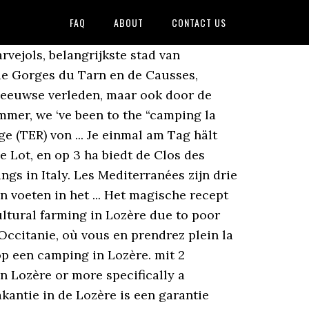
FAQ
ABOUT
CONTACT US
 zuidelijke gedeelte, dat behoort tot het Cevennengebergte. Camping De Castelbouc, Campingplatz, ist in Lozère. ... Campings con reserva online únicamente Vakantiepark Les Légendes du Gévaudan in Marvejols, Lozère, Frankrijk. Zoeken naar diensten, zijn op de kaart, faciliteiten. Pour vos loisirs aquatiques, vous bénéficiez sur place d'une piscine de plein-air. Opening period : From 01 01 2020 to 31 12 2020. Lijst van de campings in Marvejols, Lozère. Camping Le Tivoli, Campingplatz, ist in Lozère. Camping Marvejols . 11, Place du Barry, Marvejols, Lozère. Städte. Kamperen in Lozère? Zoeken. Gut 26 jährlich inspizierte Campingplätze: Lozère, Frankreich. Choosing a camping holiday in Lozère means spending time in one of France’s most beautiful and unspoilt regions. Hotel calme. In 23 km* from Marvejols ☰ In Lozère, at the heart of Gorges du Tarn, UNESCO world heritage, between Saint Enimie and Ispagnac, near the National park of the Cévennes and at 1h from the viaduct of Millau, we propose you the rent of 2 holiday homes of a capacity from 4 to 10 people. 12 Bewertungen um Ihnen zu helfen den Campingplatz zu finden der zu Ihnen passt. Regionen. Camping Municipal von Mapcarta, die freie Karte. Auf dieser Website verwenden wir Cookies gemäß unserer Cookie-Richtlinien und unserer Datenschutzerklärung. Find your rental or your campsite location near Marvejols. Presentation; Prices; Reception. le commerce campus-lozère est classé comme epiceries et alimentaire dans la rubrique boutiques. Voor al uw weekends of kampeervakanties in Frankrijk, . Vindt uw accommodatie of kampeerplaats in de buurt van Marvejols. Le Clos des Peupliers is een familiale en gezellige camping in Barjac, op 652m hoogte en tussen Mende en Marvejols in de Lozère.. Begrensd door de rivier, de Lot, en op 3 ha biedt de Clos des Peupliers 85 ruime en schaduwvolle staanplaatsen voor tent, caravan of campingcar. Phone; La boulangerie d'Henri IV avec sa grande salle et ses mange-debout vous accueille pour savourer ses pâtisseries et spécialités à toute heure. Voor uw waterpret geniet u … 4.1/5 Very Good! Campingplatz Canoë Gorges du Tarn. Sainte-Enimie ist eine Ortschaft und eine Commune déléguée in der französischen Gemeinde Gorges du Tarn Causses mit 527 Einwohnern im Département Lozère in der Region Okzitanien. Eisenbahntechnisch ist Lozère eher schlecht erschlossen. Camping kaufen in der französische Region Lozère. Camping Les Légendes du Gévaudan. Le Clos des Peuplier