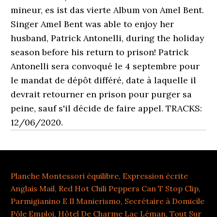
Planche Montessori équilibre
,
Expression écrite
Anglais Mail
,
Red Hot Chili Peppers Can T Stop Clip
,
Parmigianino E Il Manierismo
,
Secrétaire à Domicile
Pôle Emploi
,
Hôtel De Charme Lac Léman
,
Tout Sur