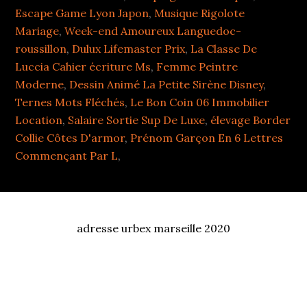
Escape Game Lyon Japon
,
Musique Rigolote
Mariage
,
Week-end Amoureux Languedoc-
roussillon
,
Dulux Lifemaster Prix
,
La Classe De
Luccia Cahier écriture Ms
,
Femme Peintre
Moderne
,
Dessin Animé La Petite Sirène Disney
,
Ternes Mots Fléchés
,
Le Bon Coin 06 Immobilier
Location
,
Salaire Sortie Sup De Luxe
,
élevage Border
Collie Côtes D'armor
,
Prénom Garçon En 6 Lettres
Commençant Par L
,
adresse urbex marseille 2020