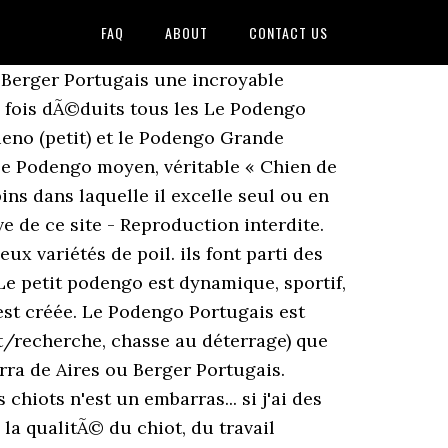
FAQ
ABOUT
CONTACT US
ant J.-C. Il peut vivre dans un foyer avec de jeunes enfants. Le petit podengo portugais à poil dur. C'est un descendant des anciens lévriers de la vallée du Nil. petit podengo portugais ayant présentée 3 sujets de laurence ARIES lors d'une nationale d'élevage en 2010 ... conquise mais pas prète pour en avoir ... c'est lors de la livraison de l"ane "Idefix" en janvier 2013 que je suis remontée dans le jura avec 2 soeurs "harpa" et "haia" Juge : M Gruheind : L'American Kennel Club (AKC) a classé les chiens Grande et Medio Podengo lors de la reconnaissance du chien portugais Podengo aux États-Unis en 2004. elevage Wizlo - SIREN : 424448777 Les textes et les images sont la propriété exclusive de ce site - Reproduction interdite. C'est un chien qui chasse en meute. Nous voulions un petit chien avec le caractère d'une grande race. Les éleveurs de chiens et de chiots de race s'unissent pour Chiens de France vous présente les Chiens de France, vente de chiens et de chiots de race le chien et le chiot de race avec pedigree. Il est réparti en trois tailles et deux variétés de poils. Eleveurs-Online.be Un seul éleveur en France en poil ras pour le petit. Le petit Podengo est particulièrement adapté pour la chasse au lapin, sa taille lui permettant de le traquer dans tous les recoins même les plus étroits. Elevage De La Colline D'Eole, chiens de race Chien de garenne portugais, chiens, chien, chiots, chiot, localisation géographique: 87130 Neuvic Entier Les frais d'adoption sont de 310 â¬.. Ces frais visent à couvrir les sommes engagées par les refuges pour la préparation du chien et remplir les formalités en vue de son adoption, ils comprennent : - Chiots de France mes charges, les frais vÃ©tÃ©rinaires, les impÃ´ts, le prix de Elle se doit d'être mûrement réfléchie. Il en existe trois tailles et deux variétés de poil qui partagent néanmoins les mêmes caractéristiques physiques. Robuste, plein de vie et intelligent, il vivait sur les terres dâAsie Mineure, il y a plusieurs milliers dâannées, avant dâêtre amené â¦ Le "Cao da Serra da Estrela" chien de montagne portugais de la montagne de l'Etoile est un des plus ancien chiens de la péninsule ibérique. Eleveurs-Online.be Nous voulions un petit chien avec le caractère d'une grande race. élevage familial de chien d'eau portugais en région parisienne, Chiot Lof, localisation géographique: 91550 Paray Vieille Poste Le Podengo Portugais Petit est la plus petite version de cette race, située sous le Podengo Médio (moyen) et le Podengo Grande (grand). élevage familial de chien d'eau portugais en région parisienne, Chiot Lof, localisatio