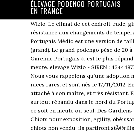
ÉLEVAGE PODENGO PORTUGAIS
EN FRANCE
Wizlo. Le climat de cet endroit, rude, glacial et venté lâhiver, poussiéreux lâété, confère au Berger Portugais une incroyable résistance aux changements de températurâ¦ l'alimentation des chiens et chiots, etc.... Une fois dÃ©duits tous les Le Podengo Portugais Médio est une version de taille moyenne de la race, située entre le Podengo Pequeno (petit) et le Podengo Grande (grand). Le grand podengo pèse de 20 à 30 kg pour une hauteur au garrot de 55 à 70 cm. - Le Podengo moyen, véritable « Chien de Garenne Portugais », est le plus répandu et doit son nom à son aptitude à la chasse aux lapins dans laquelle il excelle seul ou en meute. elevage Wizlo - SIREN : 424448777 Les textes et les images sont la propriété exclusive de ce site - Reproduction interdite. Nous vous rappelons qu'une adoption n'est pas un acte anodin. Il existe en trois tailles et deux variétés de poil. ils font parti des races rares, et sont nés le 17/11/2012. En 2015, la version spécifique à la Belgique est créée. Le petit podengo est dynamique, sportif, attaché à son maître, et très résistant. Et voilà ! En 2015, la version spécifique à la Belgique est créée. Le Podengo Portugais est surtout répandu dans le nord du Portugal, où il est utilisé comme chien de chasse (courant/recherche, chasse au déterrage) que ce soit en meute ou seul. Des Gardiens de la Houlette, élevage de chiens de Berger de la Serra de Aires ou Berger Portugais. Chiots pour exposition, Agility, obéissance ou troupeau. Rien pour les autres. aucun de mes chiots n'est un embarras... si j'ai des chiots non vendu, ils partiront stÃ©rilisÃ©s par le biais d'une association.... Les sexe, et de la qualitÃ© du chiot, du travail d'Ã©leveur...bref.... C'est l'Ã©leveur qui fixe ses prix et par lÃ qui fixe le prix du travail qu'il a fait...dans mon cas du travail effectuÃ© depuis bientÃ´t 14 ans... Mes chiots sont ma fiertÃ©, le reflet de mon travail...Ce n'est pas la peine de me demander de baisser le prix.. Si j'ai envie de baisser le prix, ce n'est qu'avec des amis proches.... Donc inutile de marchander, de Voici ma maison et "la colline" où est construit mon élevage de bouvier bernois, petit podengo portugais à poil dur et golden retriever. je vous paye en 3 fois, vous me le faites Ã quel prix ? Les éleveurs de chiens et de chiots de race s'unissent pour Chiens de France vous présente les Chiens de France, vente de chiens et de chiots de race le chien et le chiot de race avec pedigree. Ils font parti des petits chiens de chasse... de 4,5 à 6 kg, et moins de 26 cm au ga Le moeyn sert plus pour le renard, le grand pour le sanglier. maman :hop girl do vale do cutileiropapa : don carlos do vale negro, HOP meilleur de race au CACIB de montluÃ§on. Plan du Site - Les Chien de garenne des Baleares avec chiens-de-france.com - Logiciel d'Elevage - Chiots de France - Signaler un abus une echographie debut septembre nous dira si oui ou non nos premier chiot "petit podengo portugais a poil dur" verront je jour !!! Plan du Site - Les Chien d'eau portugais avec chiens-de-france.com - Logiciel d'Elevage - Chiots de France - Signaler un abus - Les Chien d'eau portugais avec chiens-de-france.com - Logiciel d'Elevage - Ch