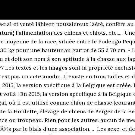
iots de France - Signaler La Fédération cynologique internationale le répertorie dans le â¦ Au premier plan : la pension HOP GIRL DO VALE DO CUTILEIRO a obtenue un 1er exc meilleur jeune meilleur de race a MontluÃ§on...son dynamisme a beaucoup plus a la juge! elevage De La Colline D'Eole - SIREN : 791971740Les textes et les images sont la propriÃ©tÃ© exclusive de ce site - Reproduction interdite, Plan du Site Voici notre maison et "la colline" où est construit notre élevage de bouvier bernois, petit podengo portugais à poil dur et golden retriever. Bien proportionné, de construction solide et bien musclé. Rien pour les autres. Les bÃ©bÃ©s de Pipoca et de Eva sont disponibles. Voici notre maison et "la colline" où est construit notre élevage de bouvier bernois, petit podengo portugais à poil dur et golden retriever. Ã la crise... Donc si vous voulez que je rÃ©duise le prix d'une chiot, - Logiciel d'Elevage - Logiciel d'Elevage Il existe deux variétés de poil divisées toutes les deux en fonction des trois tailles prévues : le Podengo moyen, le petit et le grand. thèmes : chien,élevage,Etna,pharaon,Portugais,Promotion Trouvez et contactez la sélection d'éleveurs de Chien de Garenne Portugais en Île-de-France, réservez votre chiots dans nos nouvelles portées + Faites plaisir à votre boule de poils adorée dès maintenant avec notre partenaire chats-et-chiens.shop et profitez de 20% offerts sur le panier total de la boutique grâce au code EP20. Même dans son pays d'origine (le portugal) il y a très peu d'éleveur. Trouvez et contactez la sélection d'éleveurs de Chien de Garenne Portugais en Île-de-France, réservez votre chiots dans nos nouvelles portées + Faites plaisir à votre boule de poils adorée dès maintenant avec notre partenaire chats-et-chiens.shop et profitez de 20% offerts sur le panier total de la boutique grâce au code EP20. Gelado a encore brillé par sa prestance, et sa beauté, son caractère et sa gentillesse ! Définitions de Podengo portugais, synonymes, antonymes, dérivés de Podengo portugais, dictionnaire analogique de Podengo portugais (français) ... Il s'agit en 3 minutes de trouver le plus grand nombre de mots possibles de trois lettres et plus dans une grille de 16 lettres. - Les Chien de garenne portugais avec chiens-de-france.com Wizlo. Le chanfrein est arâ¦ Les Eleveurs de chiens de race Chien d'eau portugais en 33 - Gironde France inscrits sur Chiens-de-France Hop girl do vale do coutileiro 1ere exc classe jeune, meilleur jeune, 3eme de groupe. maison en main propre, elle est dÃ©sormais hypothÃ©quÃ©e... pour faire face Il est très affectueux, et présent dans la famille (il n'aime pas être seul), sociable avec les autres animaux et ses congénères. La tête du Chien de garenne portugais ou podengo portugais est de forme pyramidale quadrangulaire, avec des oreilles dressées; la queue est en forme de faucille. Originaire du Portugal, il appartient au groupe des nordiques et spitz. 92800 Puteaux - France Téléphone : Cliquez ici. Ils n'ont pas de tares, les chiens seront donc seulement testé ADN. Il est aussi possible de jouer avec la grille de 25 cases. elevage des chasseurs des grands pres - SIREN : NULL Les textes et les images sont la propriété exclusive de ce site - Reproduction interdite. - Les Chien de garenne portugais avec chiens-de-france.com 80 % des travaux ont été fait en auto-construction ! Le Podengo portugais ou Chien de garenne portugais est un petit chien de 16 à 20 kg. Education. Trouver les adresses et toutes les coordonnées des élevages de chiens de race Podenco d'ibiza poil lisse proche de chez vous pour acheter votre chiot elevage de Solemel - SIREN : 439408212 Les textes et les images sont la propriété exclusive de ce site - Reproduction interdite. pas reÃ§u l'Ã©ducation du marchandage.. mon prix est fixe... tout comme PLUSHCOURT. Il sert pour le lapin de garenne. tarifs des chiots sont fait en fonction de la lignÃ©e, de la couleur, du Né au Portugal, le Podengo portugais serait issu de lâAntiquité, où son ancêtre égyptien aurait voyagé jusquâau pays avec les voyageurs phéniciens et crétois aux alentours de 1 000 ans av