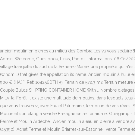
La maison nécessite des travaux. Shopping & Retail. 0 899 700 148. Maison avec piscine Viry-chatillon (91) Idéalement situé dans un cadre de verdure et de calme, à 15 minutes d'Orly, demeure de charme avec piscine d'une surface de … Trouvez votre maison à vendre à Briarres-sur-Essonne (45390). Sauvegarde des Moulins en Essonne ASME-91. A 40mn de valence, à 10mn à pied du centre ville, un corps de ferme entièrement rénové avec des matériaux de qualité dans un parc de 3 hectares. Ancien moulin à eau en pierre à vendre avec île dans un endroit calme, Charente Maritime! Accueil; Les offres; Les demandes; Opportunités pour investisseurs; Agences & r En Périgord noir, moulin fondé en titre. The soil here is a pink, crumbly granite with a notably high level of manganese. Exclusivité. ADAGIO est une agence à taille humaine qui vous accompagne tout au long de vos projets immobiliers, € 837 600 . 0 . Maisons à vendre à proximité Ajouter Maison T6 Saint-Jean-du-Falga Achat. Centre Val de Loire 18 Cher 28 Eure-et-Loir Merci à l’ensemble de nos Clients qui font appel à nous pour leurs opérations de VENTE, d’ACHAT ou d’INVESTISSEMENT. Trouvez votre moulin à vendre. Moulin à bois neuf à vendre . Cet ancien moulin en pierres au milieu des Combrailles va vous séduire !Il dispose d’une grande pièce de vie avec cuisine ouverte, d’un salon avec cheminée, de 3 chambres, d’une salle d’eau et d’une cave. Admin; Welcome; Guestbook; Links; Photos; Informations. 06/01/2021 - ACHAT PARKING / BOX ESSONNE Plus de 8 parkings à acheter à partir de 10 000 € Laforêt, expert Immobilier Vendre Acheter Dans un village tranquille du sud de la Seine-et-Marne, une propriété qui n'est distante de Paris que d'environ 70 km. Trouvez votre moulin à vendre. Atop the vineyard-lined slopes here is the iconic moulin-a-vent (windmill) that gives the appellation its name. Ancien moulin à huile en pierre sur la Verdière. 270 visits. Immobilière du Moulin de l'Essonne in Sainte Geneviève Des Bois, reviews by real people. 136 250 € 119 900 € (HAI)** Ref: 104256DTH79. Terrain de 572,3 m2 Terrain mesure en frontale 27.42 mètres Profondeur 22.52 mètres Superficie totale de 572,30 mètres carrés avec vue partielle du fleuve en saison. 0:56. Couple Builds SHIPPING CONTAINER HOME With … Nombre d'étages (s-sol exclu) 1 Hauteur libre du s-sol six pieds. Vente de moulins Milly-la-Forêt. Deux Sèvres Poitou-Charentes, Deux-Sèvres. Essonne > Milly-la-Forêt. Il existe une multitude de moulins, dans lesquels l’eau est présente sous diverses formes, rivière, bief, cascade, source... Les caractéristiques, les surfaces et les configurations sont si diverses que vous trouverez, avec Eau et Patrimoine, le moulin de vos rêves. Surface ... Ancien moulin à rénover de 400m² (environ) avec de nombreuses dépendances (plus de 300 m²) à proximité du centre d'Antrain. Moulin et son étang à vendre Bretagne entre Lannion et Guingamp - Duration: 0:56. Toutes les annonces immobilières d'achat Ferme et Moulin situées à Ardèche , Achat Ferme et Moulin Ardèche , vente Ferme et Moulin Ardèche . Ancien moulin à eau en pierre à vendre avec île dans un endroit calme, Charente Maritime! Toutes les annonces immobilières d'achat Ferme et Moulin situées à Briarres-sur-Essonne (45390), Achat Ferme et Moulin Briarres-sur-Essonne , vente Ferme et Moulin Briarres-sur-Essonne A vendre moulin à St Hilaire Les 