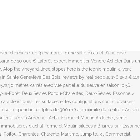
dinaBoutique. En face, grande grange.aménageable. 301 740 € Chambres 6; Sol 2 634 m²; Habitable 339 m² ⋆ Ancien moulin à eau en pierre à vendre avec île dans un endroit calme, Charente Maritime! Vous pouvez annuler les alertes à tout moment. 20062036 Prix : 995 000 € H.A.I Honoraires TTC inclus : 4.74 % Honoraires: charge acquéreur Net Vendeur : 950 000 € Type de bien : moulin Localisation : Essonne (91) Environnement : eau et forêt Surface habitable : 250 m² environ Nombre de pièces : 8 dont 3 chambres Réceptions : 2 salons, 1 bureau, salle à manger Cuisine : US Pièces d'eau : 2 salles de bains Les annonces sont mises à jour quotidiennement par les propriétaires et les agences immobilières de la région Bretagne. $7,000.00. Belles Demeures de Bretagne 5,369 views. La surface habitable peut évoluer en aménageant le hangar accolé. Me connecter; M'inscrire; Accueil; Les offres; Les demandes; Opportunités pour investisseurs; Agences & réseaux ; Actualités; Dépôt d'annonce; Menu. 1 . Les annonces sont mises à jour quotidiennement par les propriétaires et les agences immobilières de la région Île-de-France. Reservez votre future visite. Belles Pierres : annonces immobilières Briarres-sur-Essonne (45390). 352 700€ honoraires charge vendeur. Petit-Paquetville, NB E8R1G7. Annonces de moulins en vente de particuliers et pros sur ParuVendu.fr Moulin Melun (77) À une vingtaine de kilomètres de Fontainebleau, un moulin du 12ème siècle et ses dépendances. MILLY LA FORET - ESSONNE 995 000 € H.A.I 250 m² hab 8 pièces / 3 chambres MILLY LA FORET - ESSONNE 995 000 € H.A.I 250 m² hab 8 pièces / 3 chambres 39 photos. Belles Pierres : annonces immobilières Briarres-sur-Essonne (45390). Grand ancien moulin à eau à vendre adapté aux chambres d'hôtes. Annonces de moulins en vente de particuliers et pros sur ParuVendu.fr Si la propriété se trouve dans une zone ou un lieu sécurisé affichant un panneau 'À vendre', vous pouvez gagner du temps pour réaliser une vente. From the Will : Contact me. Ref. Très belle demeure de caractère en meulière de 1929, tous commerces et transports à proximité immédiate, dans un environnement calme et à l'abri Île de France - Paris, Essonne (91) 698 000 € Bonjour à tous, Maison bien situé à St-Romuald à vendre sans garantie légale. 199 800 € Ancien moulin de 200m² environ, avec beaucoup de charme, l'authentique des poutres en chêne et des pierres du vexin est au rendez vous. Toutes les annonces immobilières d'achat Ferme et Moulin situées à Briarres-sur-Essonne (45390), Achat Ferme et Moulin Briarres-sur-Essonne , vente Ferme et Moulin Briarres-sur-Essonne 1 objets trouvés. En effet, des travaux considérables de démolition-reconstruction ont été menés à bien et portent la capacité d’hébergement à plus de 50 personnes dans un bâti confortable. See in the documents “Description of the Mill”,” Old Photographs "Visits visitors visitor online. Entrez votre adresse email pour recevoir des alertes aussitôt que nous trouverons nouvelles annonces pour Moulin à vendre Lot. Belles Demeures de Bretagne 5,525 views. Moulin à vendre Lot. Ancien Moulin a vendre dans le Lot (46) ... D'abord, c'était un moulin à fer, puis, à