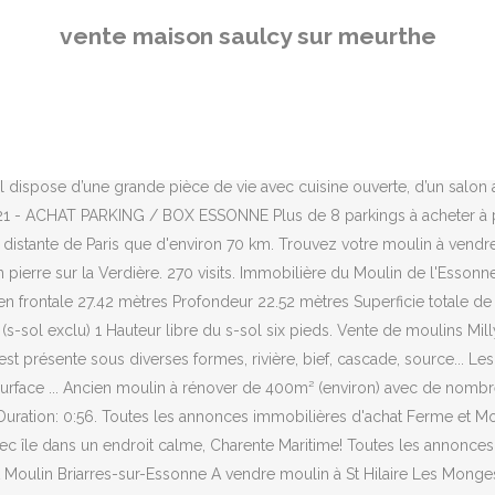
Monges. Poitou-Charentes, Charente-Maritime. Jump to. 3 . Commercial Real Estate Agency. Favourite +2. Montrez-moi des propriétés comparables. Links. Yelp is a fun and easy way to find, recommend and talk about what’s … Nos performances reposent sur notre réactivité, sur notre très grande disponibilité et sur une parfaite connaissance du marché immobilier de notre zone d’intervention. For sale Brittany 22 Côtes-d'Armor 29 Finistère 35 Ille-et-Vilaine 56 Morbihan. Owner. ANTRAIN. Ref. Bocage bourbonnais : Moulin 170 m² fondé en titre à vendre région Montluçon, sa maison de meunier 92 m² de plain-pied, grange… 660 000 € moulin La Coquille (24) Click on various documents below. Belles Pierres : annonces immobilières Essonne . ÎIe de France: 75 Paris | 77 Seine-et-Marne | 78 Yvelines | 91 Essonne | 92 Hauts-de-Seine | 93 Seine-Saint-Denis | 94 Val-de-Marne | 95 Val-d'Oise, Nord-Pas-de-Calais 59 Nord 62 Pas-de-Calais, Normandy 14 Calvados 27 Eure 50 Manche 61 Orne 76 Seine-Maritime, ÎIe de France75 Paris 77 Seine-et-Marne 78 Yvelines 91 Essonne 92 Hauts-de-Seine 93 Seine-Saint-Denis 94 Val-de-Marne 95 Val-d'Oise, Centre Val de Loire 18 Cher 28 Eure-et-Loir 36 Indre 37 Indre-et-Loire 41 Loir-et-Cher 45 Loiret, Bretagne 22 Côtes-d'Armor 29 Finistère 35 Ille-et-Vilaine 56 Morbihan, Pays de la Loire 44 Loire-Atlantique 49 Maine-et-Loire 53 Mayenne 72 Sarthe 85 Vendée, Champagne 08 Ardennes 10 Aube 51 Marne 52 Haute Marne, Bourgogne 21 Côte-d'Or 58 Nièvre 71 Saône-et-loire 89 Yonne, Lorraine 54 Meurthe-et-Moselle 55 Meuse 57 Moselle 88 Vosges, Franche-Comté 25 Doubs 39 Jura 70 Haute Saône 90 Belfort, Nouvelle-Aquitaine 24 Dordogne 33 Gironde 40 Landes 47 Lot-et-Garonne 64 Pyrénées-Atlantiques, Poitou-Charentes 16 Charente 17 Charente-Maritime 79 Deux-Sèvres 86 Vienne, Limousin 19 Corrèze 23 Creuse 87 Haute-Vienne, Languedoc Roussillon 11 Aude 30 Gard 34 Hérault 48 Lozère 66 Pyrénées-Orientales, Midi-Pyrénées 09 Ariège 12 Aveyron 31 Haute-Garonne 32 Gers 46 Lot 65 Hautes-Pyrénées 81 Tarn 82 Tarn-et-Garonne, Auvergne 03 Allier 15 Cantal 43 Haute-Loire 63 Puy-de-Dôme, Rhône-Alpes 01 Ain 07 Ardèche 26 Drôme 38 Isère 42 Loire 69 Rhône 73 Savoie 74 Haute-Savoie, Provence-Alpes 04 Alpes-de-Haute-Provence 05 Hautes-Alpes 13 Bouches-du-Rhône 84 Vaucluse. Le panneau «À vendre» situé à l’extérieur de la propriété peut constituer un élément important de votre stratégie. Maison à vendre rougnat 12 pièces 392 m2 creuse (23700) - 837600 € Rougnat, Creuse . A vendre Moulin de ST GILBERT 410 000€ 435 m² habitable 15000 m² de terrain 4 boxes , grenier à foin Dénoncer annonce. 52 likes. 2020 - Maison à vendre à Corbeil-Essonnes – Moulin Galant : 2 maisons en vente à Corbeil-Essonnes – Moulin Galant. Localisateur de région: Où est ce département? Offert avec une... 6. repimmo.com . Ancien moulin à huile en pierre de 80 m² à restaurer, avec une belle hauteur sous plafond, et un petit extérieur. For sale Centre Loire valley 18 Cher 28 Eure-et-Loir 36 Indre 37 Indre-et-Loire 41 Loir-et-Cher 45 Loiret. Deux Sèvres Poitou-Charentes, Deux-Sèvres. Plusieurs rénovations récentes. Documents The Mill in 1900. Organiser une visite / Poser une question ? Bonjour à tous, Maison bien situé à St-Romuald à vendre sans garantie légale. 0 . Moulin à eau 5 chambres avec gîte 3 chambres, lac de pêche, au calme sans vis-à-vis, proche Montrichard, Centre, 41. A
vente maison saulcy sur meurthe