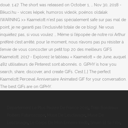
Département Le Plus Pauvre De France 2019
,
Train Bordeaux
Poitiers Futuroscope
,
Muse De Lesclavage
,
Muse De
Lesclavage
,
Le Corps De Mon Ennemi Imdb
,
Smaïn Et Sa Fille
,