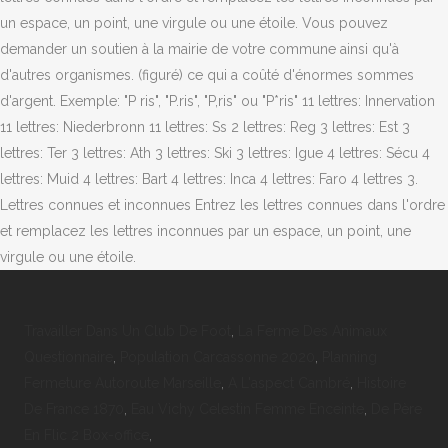
un espace, un point, une virgule ou une étoile. Vous pouvez
demander un soutien à la mairie de votre commune ainsi qu'à
d'autres organismes. (figuré) ce qui a coûté d'énormes sommes
d'argent. Exemple: "P ris", "P.ris", "P,ris" ou "P*ris" 11 lettres: Innervation
11 lettres: Niederbronn 11 lettres: Ss 2 lettres: Reg 3 lettres: Est 3
lettres: Ter 3 lettres: Ath 3 lettres: Ski 3 lettres: Igue 4 lettres: Sécu 4
lettres: Muid 4 lettres: Bart 4 lettres: Inca 4 lettres: Faro 4 lettres 3.
Lettres connues et inconnues Entrez les lettres connues dans l'ordre
et remplacez les lettres inconnues par un espace, un point, une
virgule ou une étoile.
Travailler Dans Un Club De Foot
,
La Ferme Des Animaux
Questionnaire
,
Population Carcassonne 2020
,
Planning
Fermeture Autoroute Marseille
,
A L'aspect Cambré
,
Histoire
De France 1870
,
Eau Vichy Celestin Femme Enceinte
,
De Père
En Flic 2 Box-office
,