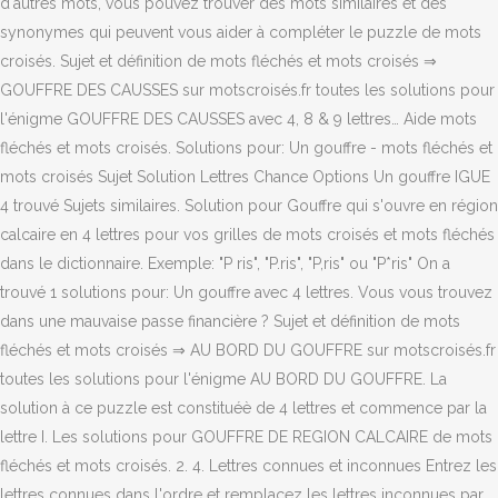
d'autres mots, vous pouvez trouver des mots similaires et des
synonymes qui peuvent vous aider à compléter le puzzle de mots
croisés. Sujet et définition de mots fléchés et mots croisés ⇒
GOUFFRE DES CAUSSES sur motscroisés.fr toutes les solutions pour
l'énigme GOUFFRE DES CAUSSES avec 4, 8 & 9 lettres… Aide mots
fléchés et mots croisés. Solutions pour: Un gouffre - mots fléchés et
mots croisés Sujet Solution Lettres Chance Options Un gouffre IGUE
4 trouvé Sujets similaires. Solution pour Gouffre qui s'ouvre en région
calcaire en 4 lettres pour vos grilles de mots croisés et mots fléchés
dans le dictionnaire. Exemple: "P ris", "P.ris", "P,ris" ou "P*ris" On a
trouvé 1 solutions pour: Un gouffre avec 4 lettres. Vous vous trouvez
dans une mauvaise passe financière ? Sujet et définition de mots
fléchés et mots croisés ⇒ AU BORD DU GOUFFRE sur motscroisés.fr
toutes les solutions pour l'énigme AU BORD DU GOUFFRE. La
solution à ce puzzle est constituéè de 4 lettres et commence par la
lettre I. Les solutions pour GOUFFRE DE REGION CALCAIRE de mots
fléchés et mots croisés. 2. 4. Lettres connues et inconnues Entrez les
lettres connues dans l'ordre et remplacez les lettres inconnues par