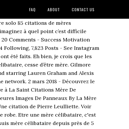
FAQ
ABOUT
CONTACT US
jourd'hui et la mère que je suis devenue. 35. Voir plus d idées sur le thème proverbes et citations citation pensée et belles citations. Il arrive que la mère célibataire en cessant d être célibataire cesse d être mère. Mere-celibataire.fr vous propose le témoignage poignant de force de Laetitia, mère célibataire de 4 bouts de chous - Une colocation, c'est l'étude d'une aide au logement pour chaque personne, sur des dossiers différents, mais avec un demi-loyer comme base de calcul. “ – Pierre Leulliette. Interest. Voir plus d'idées sur le thème citations fils, citation enfants, citation mère fils. 100 L'amour d'une maman, c'est la conviction que ses poussins sont des cygnes ; ce qui est la meilleure façon de donner du moral à des enfants qui sont convaincus d'être de vilains petits canards. Le site voussert.fr vous propose une large gamme de produits et matériels d’entretien. Maman Citation. Le poids que pèse le fait d être mère célibataire est tellement énorme que le fait d être une maman solo sans famille en plus peut causer une certaine déprime voir une dépression. Il arrive que la mère célibataire, en cessant d'être célibataire, cesse d'être mère. 7 quand on est célibataire on n a surtout aucune envie de voir sa meilleure amie se mettre en ménage. 30 oct. 2019 - Découvrez le tableau "Femme célibataire" de Moriba Kalivogui sur Pinterest. Citation de Jacques Salomé; Les contes des petits riens et de tous les possibles (2014) 28 juil. En tant que mère célibataire de quatre personnes, ma mère m'a appris que vous devez toujours être fort pour les moments qui comptent vraiment pour la famille, les amis et la communauté. Le Cheval Soleil Steinunn Sigurdardottir Babelio Ici will partager collection nombreux photographies options sur le but Le Cheval Soleil St... 470 Citations Sur L Amour Qui Te Donneront La Flamme A cette occasion will présenté collection nombreux image options par rapport à 470 Cit... Paracelsus Wikipedia Sur ce post will partager collection nombreux photographies options par rapport à Paracelsus Wikipedia que certains pe... C est fait le 3e livre du pasteur marcello jérémie tunasi est désormais disponible en version papier. Top 10 des citations mere celibataire de célébrités de films ou d internautes et proverbes mere celibataire classés par auteur thématique nationalité et par culture. “ Il arrive que la mère céliba