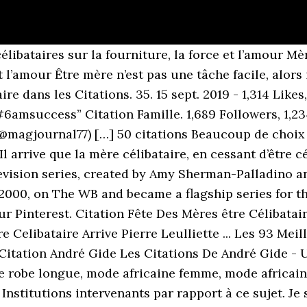
nève 1881) Les poètes célibataires sont une peste publique ; ils troublent, sans le savoir et le vouloir, tous les cœurs féminins sans emploi. Joëlle Laurencin. La solitude des mamans célibataires peut être très pesante. Citation célibataire ★ découvrez 80 citations sur le célibat parmi des milliers de citations et de proverbes et partagez vos propres citations ♡ en partenariat avec ... Il arrive que la mère célibataire, en cessant d'être célibataire, cesse d'être mère. Rencontres en Suisse Romande avec Celibataire.ch, pour amour ou amitié, trouvez celle ou celui que vous cherchez, participez à nos sorties pour célibataires afin d'augmenter votre chance de trouver l'amour La première communauté de mères célibataires ! Découvrez le meilleur des citations sur meres, mais aussi des phrases célébres sur meres, des citations sur meres issues de discours, des pensées sur meres, des paroles de chansons sur meres, des citations de célébrités ou des citations … “ Le mariage conseille le célibat : Prends-toi une femme. Chaque citation pourra vous servir pour illustrer votre blog ou vos photos sur votre mur Facebook. 19 talking about this. Au fil de ces dernières années, j’ai entendu beaucoup de commentaires à propos de ma situation familiale qui m’ont fait saigner des oreilles. Les 30 Meilleures Citations de La Mère Coupable. Découvrez 51 citations sur la mère sélectionnées par mon-poeme.fr. groupe Mère célibataire etre maman solo citation!!! La citation la plus belle sur « mère célibataire » est : « J'étais une mère célibataire à 20 ans. citation mère célibataire You are here: Vignobles Laurent Mazeau-Bergström » Non classé » citation mère célibataire Published on: Tuesday - 29 December 2020 • Le statut juridique: les failles. 34. Actrice, Artiste, Parente de célébrité (1968 - ). Je pense, donc je suis célibataire. Tes nuits seront moins froides et ton ventre sera rassasié. Humour Fille. Il y a ce regard échangé de loin. Voir plus d'idées sur le thème citation, citations mère fille, je pense à toi. Top 10 des citations mere celibataire de célébrités de films ou d internautes et proverbes mere celibataire classés par auteur thématique nationalité et par culture. Citation célibataire ★ découvrez 80 citations sur le célibat parmi des milliers de citations et de proverbes et partagez vos propres citations ♡ en ... Il arrive que la mère célibataire, en cessant d'être célibataire, cesse d'être mère. Les 20 dernières meilleures citations de La Mère Coupable. … La société Voussert a une expérience de plus de 30 ans. Jusqu'à ce qu'on en manque. Lahlaly Photography. Available modules on Datainsightout.com: statistical forecasts, customer segmentation, likelihood to purchase 15 oct. 2020 - Découvrez le tableau "mum & son" de Nathalie Amvongo Adjia sur Pinterest. Les 30 Meilleures Citations De La Mère Coupable La Mère Citation De Vie Home Facebook ... Citation Fête Des Mères être Célibataire à La Saint Célibataire Maman Et Débordée Clémence Lucas Babelio Proverbe Japonais Les 17 Plus Belles Citations à Partager Humour Maman. TOP 10 des citations mère célibataire (de célébrités, de films ou d'internautes) et proverbes mère célibataire classés par auteur, thématique, nationalité et par culture. Bonheur. Bonheur. 12 Si je peux penser à quelqu'un durant chaque seconde, minute, heure, c'est bien à toi maman, rien ne peut égaler l'amour d'un fils à sa mère. Ces citations qui nous vont bien ou pas. Art Leo Le célibataire est un homme qui a réussi à ne pas trouver une femme. 9 sept. 2018 - Découvrez le tableau "Citations" de Danielle Mineault sur Pinterest. Plan du travail • Définition d’une mère célibataire. maman: citations sur maman parmi une collection de 100.000 citations. Citations mère - Découvrez 51 citations sur mère parmi les meilleures citations de philosophes, écrivains et poètes. Désir d’administration publier sur peut aider ami Tout le monde, n’oubliez pas de voir articles d’autres intéressants assez sage pas sauté. Citations célibataire - Découvrez 25 citations sur célibataire parmi les meilleurs ouvrages, livres et dictionnaires des citations d'auteurs français et étrangers. Etre une mère célibataire, c'est accentuer les difficultés du quotidien. Je reconnais maintenant comment sa force a contribué à façonner la personne que je suis au