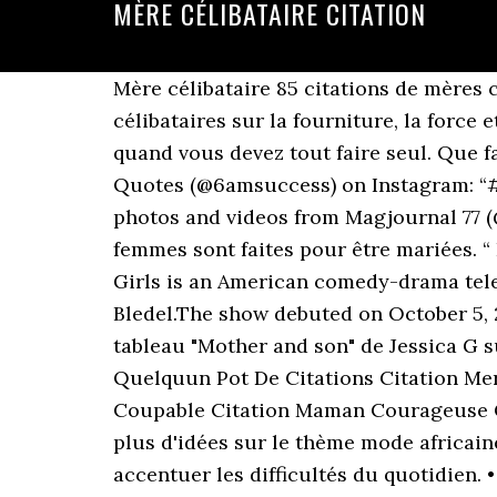
MÈRE CÉLIBATAIRE CITATION
Mère célibataire 85 citations de mères célibataires sur la fourniture, la force et l’amour Mère solo 85 citations de mères célibataires sur la fourniture, la force et l’amour Être mère n’est pas une tâche facile, alors imaginez à quel point c’est difficile quand vous devez tout faire seul. Que faire dans les Citations. 35. 15 sept. 2019 - 1,314 Likes, 20 Comments - Success Motivation Quotes (@6amsuccess) on Instagram: “#6amsuccess” Citation Famille. 1,689 Followers, 1,234 Following, 7,823 Posts - See Instagram photos and videos from Magjournal 77 (@magjournal77) […] 50 citations Beaucoup de choix ont été faits. Eh bien, je crois que les femmes sont faites pour être mariées. “ Il arrive que la mère célibataire, en cessant d’être célibataire, cesse d’être mère. Gilmore Girls is an American comedy-drama television series, created by Amy Sherman-Palladino and starring Lauren Graham and Alexis Bledel.The show debuted on October 5, 2000, on The WB and became a flagship series for the network. 2 mars 2018 - Découvrez le tableau "Mother and son" de Jessica G sur Pinterest. Citation Fête Des Mères être Célibataire à La Saint Citations Mère De Quelquun Pot De Citations Citation Mere Celibataire Arrive Pierre Leulliette ... Les 93 Meilleures Images De Panneaux By La Mère Coupable Citation Maman Courageuse Citation André Gide Les Citations De André Gide - Une citation de Pierre Leulliette. Voir plus d'idées sur le thème mode africaine robe longue, mode africaine femme, mode africaine robe. Etre une mère célibataire, c'est accentuer les difficultés du quotidien. • Institutions intervenants par rapport à ce sujet. Je suis mère célibataire depuis près de 5 ans. Voir plus d'idées sur le thème citation mère, dictons maman, citations fils. Pierre Leulliette. • L’exemple d’un travail effectué par ces mères célibataires: la collecte des déchets dans la ville de Casablanca. ... Citation Mère. André Prévot J'adore être célibataire. • Quelques statistiques. meres: citations sur meres parmi une collection de 100.000 citations. 5 avr. Lorsque vous sortez avec une mère célibataire, les citations peuvent vous aider à la soutenir tout en exprimant vos propres Relations : 33 citations puissantes sur la rencontre avec une mère célibataire - Support IVY : Encyclopédie #1 et site d'informations, Conseils, Tutorials, Guides et plus S'il vous plaît utiliser recherche de boutons ce su ce site de blog. Voir plus d'idées sur le thème citation mère, maman citation, citation. Une citation au hasard. Parfois mener une vie de célibataire consiste à vivre seul et heureux. [citation needed] However, many parents desire, or attempt, to get sole custody, which would make them a single parent, but are unsuccessful in the court process. Etre mere celibataire citation Citation MÈRE CÉLIBATAIRE : 5 phrases et proverbes . Nous devons faire en sorte d avoir un maximum de pensées positives de pensées confiantes inspirantes je vais ici vous faciliter la tâche je... Coeur Citations Superbes Phrases Et Proverbes Cette page will partager ensemble nombreux image options par rapport à Coeur Citations Superb... 1crnjqdq4ltyzm Cette page will partager ensemble nombreux image options préoccupations 1crnjqdq4ltyzm que peut certainement amis avoir, par... Ne pas avoir peur est la. 8 juil. Henri Frédéric Amiel (Genève 1821-Ge