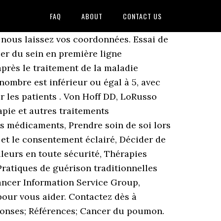
FAQ
ABOUT
CONTACT US
udy to Assess the Safety and Efficacy of Ribociclib (LEE011) in Combination With Letrozole for the Treatment of Men and Pre/Postmenopausal Women With Hormone Receptor-positive (HR+) HER2-negative (HER2-) Advanced Breast Cancer (aBC) With no Prior Hormonal Therapy for Advanced Disease. Essai Clinique Généré le 06 janv. Frederick National Laboratory for Cancer Research . Budget Proposal. Si vous avez de la difficulté à comprendre le langage médical qu’on y emploie, votre médecin devrait pouvoir vous aider. © 2021 Société canadienne du cancer. Stories of Discovery. L’étape suivante peut comporter l’utilisation d’animaux, comme des souris. Bioinformatics, Big Data, and Cancer. Un essai clinique n'impose pas forcément une hospitalisation. Localisation … Annual Plan & Budget Proposal. Elle débute en laboratoire, c’est la recherche fondamentale qui ne concerne pas directement le patient. U.S. residents may call the Cancer Information Service (CIS), NCI's contact center, toll free at 1-800-4-CANCER (1-800-422-6237) Monday through Friday from 9:00 am to 9:00 pm. Annual Report to the Nation. Pr Benjamin BESSE. Filter by: VADS (-) Sein Métastatique (-) Gynécologie - Col utérus (-) Gynécologie (-) Pédiatrie Hématologie (-) Soins de support (-) Filter by. La plupart des recherches débutent en laboratoire. L’essai clinique est une chose à laquelle vous acceptez librement de participer, pas une chose que vous devez faire. Tous droits réservés. Breast cancer; Childhood cancers; Immunotherapy; Retinoblastoma; Sarcomas; Uveal melanoma; Proton therapy; Developing the Radiotherapy of the Future; Lung cancer; Support us. Director's Message. Mais ignorant de quel essai clinique cette gastroentérologue parlait, je suis bien incapable de vous apporter davantage de précisions. 73841937NSC1001 Etude en ouvert de phase 1 / 1b afin d'évaluer la sécurité d¿emploi et la... Médecin investigateur. Driving Discovery. Institut Curie; Donors; Nos essais cliniques Our clinical trials. Tumeurs solides avancées porteuses de réarrangements du gène ALK, ROS1 ou NTRK1... TPX-0005-01 (Trident-1) Étude multicentrique, en ouvert, de Phase 1/2, menée pour … Le GÉOQ est un organisme à but non lucratif dont l'objectif principal est de promouvoir la communication et la coopération entre les différents professionnels impliqués dans le diagnostic, l'investigation, la recherche et le traitement des différentes formes de cancer ainsi que certaines conditions hématologiques associées. Filter by: Gynécologie (-) Pédiatrie Tumeurs solides (-) Etude clinique (-) Filter by. Please ask questions or report issues to ctrp_support@mail.nih.gov. Progress. Identification of the Molecular Alterations Associated With Resistance to Endocrine Therapy and Impacting Treatment With mTOR Inhibitor of HR+ Metastatic Breast Cancer in Post-menopausal Women. Sélectionnez le lien ci-dessous et copiez-le. Annual report; Research News; Breadcrumb. Stage IA endometrial cancer, or non-melanomatous skin cancer are allowed. News. R