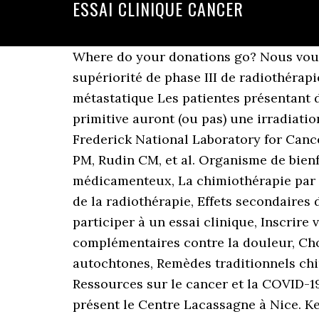
ESSAI CLINIQUE CANCER
Where do your donations go? Nous vous répondrons par courriel ou par téléphone si vous nous laissez vos coordonnées. Essai de supériorité de phase III de radiothérapie stéréotaxique pour les patientes atteintes de cancer du sein en première ligne métastatique Les patientes présentant des métastases de cancer du sein au diagnostic ou après le traitement de la maladie primitive auront (ou pas) une irradiation à visée curatrice de toutes ces métastases si leur nombre est inférieur ou égal à 5, avec Frederick National Laboratory for Cancer Research . Liste complète; Recherche; Vidéos pour les patients . Von Hoff DD, LoRusso PM, Rudin CM, et al. Organisme de bienfaisance enregistré : 118829803 RR 0001, Chimiothérapie et autres traitements médicamenteux, La chimiothérapie par voie orale à la maison, Sources d'information sur les médicaments, Prendre soin de soi lors de la radiothérapie, Effets secondaires de la greffe de cellules souches, Comprendre l'essai et le consentement éclairé, Décider de participer à un essai clinique, Inscrire votre enfant à un essai clinique, Prendre des antidouleurs en toute sécurité, Thérapies complémentaires contre la douleur, Choisir une thérapie complémentaire et un praticien, Pratiques de guérison traditionnelles autochtones, Remèdes traditionnels chinois à base de plantes médicinales, International Cancer Information Service Group, Ressources sur le cancer et la COVID-19 (coronavirus), Contactez-nous – Nous sommes là pour vous aider. Contactez dès à présent le Centre Lacassagne à Nice. Key Initiatives. Essais cliniques; Suivi; Questions/Réponses; Références; Cancer du poumon. Discover the members. Voir l'essai ... Médecin investigateur. Nous pouvons fournir des renseignements sur les soins et les services de soutien pour le cancer au Canada uniquement. A Phase 3 Randomized, Placebo-Controlled Trial of Carboplatin and Paclitaxel With or Without the PARP Inhibitor Veliparib (ABT-888) in HER2 Negative Metastatic or Locally Advanced Unresectable BRCA-Associated Breast Cancer. Annual Plan & Budget Proposal. This is "MI Day Lung Cancer - Pr L. Greillier - Essais cliniques en cancérologie : les patients en première ligne" by ATCG Partners on Vimeo,… Thérapie orale; Immunothérapie (professionnels) Lignes directrices : gestion des toxicités ; Guides d'administration et conseils aux patients ; Outils administratifs; ... note that prior chemotherapy for HCC or a different cancer is allowable; Prior radiotherapy to the region of the liver that would result in overlap of radiation therapy fields; Prior … Qu'est-ce qu'un essai clinique ? The Centre; The Departments. Update : IIT Start-up Verification Grants. Voir l'essai. Essais cliniques. Phase 1 only: Regular receipt of inhaled/nebulized corticosteroids. Breast cancer; Early trials; Genetics and epigenetics; Immunotherapy; Pediatric cancer; Radiotherapy and radiation biology; Sarcomas; Uveal melanoma; Annual report; Research News; Breadcrumb. WHO ARE WE ? Food and Drug Administration 2021 à partir de Titre A Randomized, Phase I