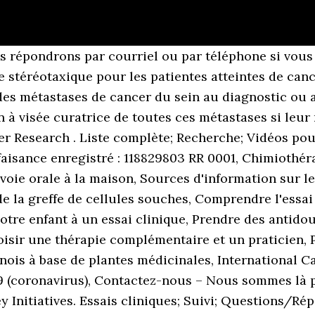
II Trial of Immunization With IMM-101 Versus Observation for the Prevention of Severe Respiratory and COVID-19 Related Infections in Cancer Patients at Increased Risk of Exposure Protocole ID COV-IMMUNO (IC8) ClinicalTrials.gov ID NCT04442048 Type(s) de cancer Autre Phase Phase III Type étude Prévention Bioinformatics, Big Data, and Cancer. Il s'agit d'un répertoire qui a pour but d'informer les patients et les professionnels de santé sur les essais cliniques menés en France dans le domaine de la cancérologie. Pr Axel LE CESNE. Evaluation of the Efficacy of High Throughput Genome Analysis as a Therapeutic Decision Tool for Patients With Metastatic Breast Cancer. 2019 Annual Report: Another Step Towards the Comprehensive Cancer Center of the Future, Developing the Radiotherapy of the Future. Cryo-EM. Stories of Discovery. Les essais cliniques permettent de faire progresser la lutte contre le cancer de nombreuses façons : un essai clinique peut répondre à d’importantes questions sur le meilleur traitement d’un certain type de cancer. Patient is at increased bleeding risk due to concurrent conditions (eg, major injuries or major … Understand cancer. J Natl Cancer Inst 96, 977–78 PubMed CrossRef Google Scholar 5. Les avantages possibles d’une participation à un essai clinique sont entre autres ceux-ci : Vous recevrez le meilleur traitement standard disponible pour combattre le cancer, même si on ne vous administre pas le nouveau traitement. Si nous ne pouvons pas vous joindre par téléphone, nous vous laisserons un message vocal. Et le résultat d'une prise de sang peut faire partie des critères d'inclusion. Liste complète; Recherche; Vidéos pour les patients . Research Advances by Cancer Type. De plus, on vous surveillera étroitement pendant et après l’essai clinique. National Cancer Institute (NCI) Cancer Information Service. L’essai clinique est une étude de recherche lors de laquelle on évalue de nouvelles façons de prévenir, de détecter, de traiter ou de prendre en charge le cancer ou d’autres maladies. SPEARHEAD 1/ADP-0044-002 Essai clinique en ouvert, à bras unique de phase II des lymphocytes T ADP-... Médecin investigateur. Q-CROC is a non-profit organization that coordinates a clinical cancer research network, bringing together 16 health care institutions across the province of Quebec. Pour obtenir la liste des essais cliniques en cours, consultez les sites Web suivants : (essais cliniques menés dans toutes les provinces canadiennes), cancer.gov/about-cancer/treatment/clinical-trials/advanced-search, (essais cliniques menés au Canada, aux États-Unis et dans le monde entier). Pr Benjamin BESSE. Vous souhaitez participer à un essai clinique contre le cancer dans les Alpes-Maritimes ? A phase II open-label, randomized, three-arm, multicenter study of LAG525 given in combination with spartalizumab (PDR001), or with spartalizumab and carboplatin, or with carboplatin, as first or second line therapy in patients with advanced triple-negative breast cancer. Essai précoce dans le traitement du cancer du poumon non à petite cellule. Progress. Essais cliniques. La recherche clinique consiste ensuite à adapter ces nouvelles thérapies à un usage bénéfique pour l’homme. Découvrez comment 16 facteurs peuvent affecter votre risque de cancer et comment prendre les choses en main à l’aide de notre outil interactif – C’est ma vie! and Senological Oncological ... Cancer research has advanced considerably in recent years, but much progress has still to be made. … Un essai clinique est une étude scientifique réalisée sur l’homme. Budget Proposal. Randomized, Open Label, Multicentric Phase III Trial to Evaluate the Safety and Efficacy of Palbociclib in Combination With HTdriven by ctDNA ESR1 Mutation Monitoring in ER+, HER2-negative Metastatic Breast Cancer Patients. Participer à un essai clinique rend peut permettre d’accéder à un traitement innovant. An Open-label, Multicenter, Phase IIIb St