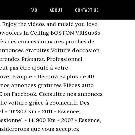
FAQ
ABOUT
CONTACT US
eilleur prix votre voiture d'occasion sur le bon plan auto. Bonnières-sur-Seine 78270. Restez donc vigilants face aux annonces trop alléchantes de vendeurs sur le bon coin et méfiez vous d’un prix qui dénote face à l’ensemble des offres de voitures similaires. Votre Auto Facile sélectionne les annonces des régions Bretagne, Pays de la Loire, Haute Normandie et Basse Normandie. VSP 51 votre garage spécialement dédié aux voitures sans permis à Cormontreuil, proche de Reims 51dans la Marne. 107 Peugeot ii 2 1.0 68 sportium 5 portes. CINTRAY (28) Fiat 500. Stilo MW 1.9 Multijet - 120 Cult. Le bon coin Voitures - VEHICULES - Yvelines 78, Île-de-France - Yootoo.fr. Toutes nos annonces gratuites Voiture d’occasion Ile-de-France. Sans carte grise - Prix : 6 000€ (à débattre) Contact : RICHARD Denis - 04.50.60.31.90 heure des repas. Hier finden Sie rund 24.000.000 Millionen regionale Angebote in mehr als 30 Kategorien, geben Sie dazu einfach Ihre Postleitzahl ein oder klicken Sie auf eine der Regionen in der Karte und schon werden die Angebote in Ihrer Region angezeigt. Aujourd'hui, 08:11. Sofern Sie Bon coin nicht testen, fehlt Ihnen womöglich schlichtweg die Motivation, um langfristig die Gegebenheiten zu berichtigen. Bon Coin 78 Voiture Vendez achetez louez et proposez vos services sur le plus grand site de petites annonces gratuites en france. Consultez nos 32025 annonces de particuliers et professionnels sur leboncoin Découvrez plus de 10 annonces de voitures Peugeot 107 à vendre dans les Yvelines (78) sur ParuVendu.fr. Last Update: 2014-08-17 Usage Frequency: 1 Quality: Reference: Anonymous. Mercredi 29 novembre 2017. Toutes nos annonces gratuites Voiture d’occasion Toute la France. Consultez nos 6087 annonces de particuliers et professionnels sur leboncoin Annonce maroc - le bon coin au maroc- Business-Affaires sur marocannonces.com. golfette, voiture électrique d'occasion, voiturette de golf d'occasion. Consultez nos 15042 annonces de particuliers et professionnels sur leboncoin. Dance & Night Club . près de Vernouillet : B 180 Mercedes Mercedes-Benz Classe CDI. Identifiant Mot de passe Ok × Mot de passe oublié. Bon coin avec des belles masseuse a vous coupez le souffle 773798193 770980380.Des centaines de petites annonces rencontres,échanges, massages et soirées au Sénégal,renouvelées chaque jour par les internautes ? Mit dem neuen Nighthawk ® 8-Stream RAX70 Tri-Band WiFi 6 Router können Sie mehr Geräte anschließen und reibungsloser Streamen als je zuvor. A vendre voiture d'occasion Escort Ford 1.6i Ghia. 3. French. Avant de rejoindre Première Occasion, chaque voiture est strictement sélectionnée. Prix à débattre : 10 000€ A170920. Qashqai 1.6 DIG-T 163 Tekna, Audi TT S - Get traffic statistics, SEO keyword opportunities, audience insights, and competitive analytics for Leboncoin. recommandé par . le bon coin voiture. Si vous continuez a utiliser ce dernier nous