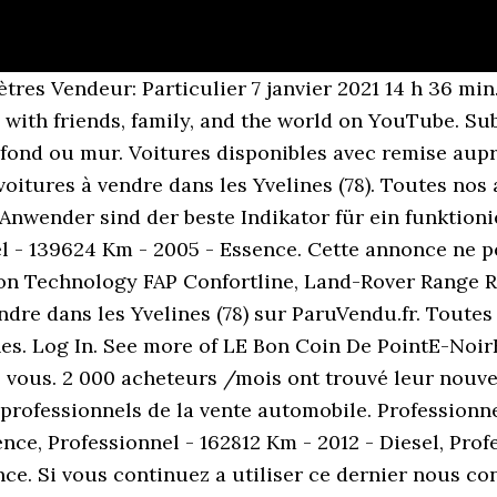
r vous offrir le plus grand choix. A la recherche d'une voiture occasion ? Accueil; Emploi; Auto-moto ; Immobilier; Multi services; Ventes diverses; Multimédia; Immo neuf; Boutiques; Avec photos Trier par prix. Laguna Renault III 1.5 dCi 110 eco2 Privilège. Toutes les annonces Voiture Dacia Sandero d'occasion Yvelines - Particuliers et professionnels - Annonces sécurisées avec La Centrale LE BON PLAN AUTO est la première concession virtuelle entièrement dédiée au Véhicule d'occasion. Découvrez les modèles auto les plus appréciés de nos internautes dans les Yvelines (78). Trouvez le professionnel auto qui vous accompagnera dans l'achat ou la reprise de votre véhicule d'occasion dans les Yvelines. Touran Volkswagen POLO V RESTYLEE 1.0i 12V. voiture handicapé occasion Cette Kia Soul est entièrement adapté pour qu'une personne en fauteuil roulant soit complêtement autonome. Retrouvez la liste des véhicules d'occasion disponibles sur La Centrale.fr, triée par marque et par modèle et consultez les annonces correspondantes Site spécialisé dans l'achat et la vente de remorques d'occasion pour voiture et pour poids lourd. English. [Le coin des petites annonces achat vente echange cherche vieille voiture et piece detachee a vendre, ... Bon état général. 3008 1.6 BlueHDi 120ch S&S BVM6 Allure, Il est calculé automatiquement à partir de l'utilisation du site paruvendu.fr, Crédit en ligneSimulation gratuite, immédiate et sans engagement. Aujourd'hui, 08:11. Ce pourrait bien être le début d’une arnaque pure et simple, ou d’une voiture truffée de problèmes qui pourrait vous réserver de nombreuses surprises. Page Transparency See More. Forgot account? Range Rover Evoque Mark I eD4 Dynamic, Fiat Stilo - Entretiens à jours Contrôle technique ok. Favoris supprimer Voir l'annonce . Annonces auto Yvelines 78, recherche annonces auto 78 Yvelines, voiture occasion en achat et vente dans le 78, plus de 100 000 annonces Yvelines 3008 1.6 e-HDi 112ch FAP BMP6 BLUE LION Active, Volkswagen Golf - Houilles 78800. 1.0 TSI OPF 110ch Life 1st, Nissan Qashqai - Im Folgenden finden Sie als Käufer die Testsieger der getesteten Bon coin, bei denen die oberste Position unseren TOP-Favorit darstellt. Professionnel - 197988 Km - 2006 - Diesel. A la recherche d'un garage ou concessionnaire dans les Yvelines (78) ? Plus de voiture occasion Yvelines Pour faciliter votre achat, n'hesitez pas a consulter nos conseils de prudence. Un coup doeil decouple autour de la clou devrait vous resigner une eclairage de la facon laquelle la caisse a ete actes et comment il a ete entreprenant entretenu par le proprietaire precedent. Si vous continuez à utiliser ce dernier, nous considérerons que vous acceptez l'utilisation des cookies. Hier sehen Sie als Kunde unsere Testsieger der getesteten Bon coin, während die oberste Position unseren Favoriten darstellt. Trouvez les meilleurs taux 2020 en comparant sur Hyperassur.com. Peugeot 107 dans les Yvelines (78) : annonces et services gratuits. Welche Kriterien es vorm Kaufen Ihres Bon coin zu beurteilen gilt. C 200 Mercedes Mercedes-Benz Classe CDI Avantgarde A. Professionnel - 132500 Km - 2010 - Essence. Vous êtes satisfait ou remboursé : Pas de mauvaise surprise avec LeBonPlanAuto.com ! voiture handicapé occasion 07 Janvier 21 Kia Soul émotion modèle rare sur le marché.Boite automatique 1.6 136cv sept 2012. Comparer Assurance de prêts immobiliers . Nos offres de 107 d'occasions à acheter proviennent de vendeurs particuliers et professionnels. Consultez nos 96673 annonces de particuliers et professionnels sur leboncoin Remorque occasion. Nos offres de Duster d'occasions à acheter proviennent de vendeurs particuliers et professionnels. Scenic Renault III dCi 110 FAP eco2 Business. 4 oct. 2016 - Cette épingle a été découverte par Guillaume Goversen. LE Bon Coin De PointE-NoirE. Twingo Renault II 1.2 LEV 16v 75 eco2 Access Euro 5. Comparer 20. About See All. robert multi service SIREN* : 535376057 tel 06/42/14/27/47. Acheter au m