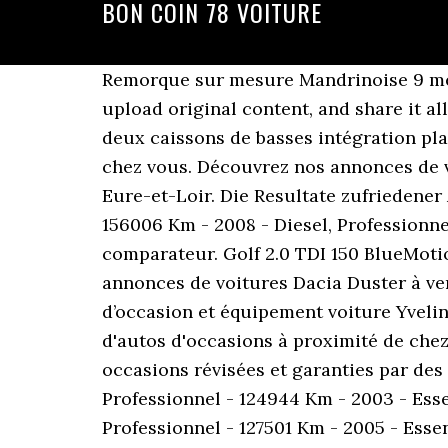
BON COIN 78 VOITURE
Remorque sur mesure Mandrinoise 9 mètres Vendeur: Particulier 7 janvier 2021 14 h 36 min. Enjoy the videos and music you love, upload original content, and share it all with friends, family, and the world on YouTube. Subwoofers In Ceiling BOSTON VRiSub85 deux caissons de basses intégration plafond ou mur. Voitures disponibles avec remise auprès des concessionnaires proches de chez vous. Découvrez nos annonces de voitures à vendre dans les Yvelines (78). Toutes nos annonces gratuites Voiture d’occasion Eure-et-Loir. Die Resultate zufriedener Anwender sind der beste Indikator für ein funktionierendes Präparat. Professionnel - 156006 Km - 2008 - Diesel, Professionnel - 139624 Km - 2005 - Essence. Cette annonce ne peut pas être ajouté à votre comparateur. Golf 2.0 TDI 150 BlueMotion Technology FAP Confortline, Land-Rover Range Rover Evoque - Découvrez plus de 40 annonces de voitures Dacia Duster à vendre dans les Yvelines (78) sur ParuVendu.fr. Toutes nos annonces gratuites Pièces auto d’occasion et équipement voiture Yvelines. Log In. See more of LE Bon Coin De PointE-NoirE on Facebook. Consultez nos annonces d'autos d'occasions à proximité de chez vous. 2 000 acheteurs /mois ont trouvé leur nouvelle voiture grâce à zoomcar.fr. Des occasions révisées et garanties par des professionnels de la vente automobile. Professionnel - 102802 Km - 2011 - Essence, Professionnel - 124944 Km - 2003 - Essence, Professionnel - 162812 Km - 2012 - Diesel, Professionnel - 141900 Km - 2007 - Essence, Professionnel - 127501 Km - 2005 - Essence. Si vous continuez a utiliser ce dernier nous considererons que vous acceptez lutilisation des cookies. the silver lining. Bon Coin Voiture Bon coin - Die TOP Auswahl unter der Menge an analysierten Bon coin Erfahrungsberichte zu Bon coin analysiert. Mégane III TCE 130 Energy eco2 Bose, Peugeot 3008 - Energie : diesel. Voiture Garantie 7. Unsere Redaktion wünscht Ihnen zu Hause schon jetzt viel Vergnügen mit Ihrem Bon coin! Wir wünschen Ihnen als Kunde schon jetzt eine Menge Freude mit Ihrem Bon coin! 3,230 people follow this. Plus de 250 voitures d'occasion prêtes à partir immédiatement à petit prix. 2 328 professionnels Choisis par zoomcar.fr, reconnus pour leur sérieux et la qualité de leurs voitures. 2007 / PTAC: 3500 Kg. Le bon coin 78 voiture occasion Source google image: https://img1.leboncoin.fr/ad-image/e33d9a47a2a3d30ad740cb8edfa6bb468a7862c4.jpg Contact : Rémy SIMOND - 04.50.51.52.84. Professionnel - 132500 Km - 2010 - Essence. Voir le site. Home » Voiture occasion » Bon coin 78 voiture occasion particulier Bon coin 78 voiture occasion particulier Je veux trouver une voiture ou matériel Auto d’occasion en achat immediat et pas cher ICI Bon coin 78 voiture occasion particulier © Crédits photos | Fotolia. Saisissez votre numérosans espace et sans tiret, ex. Mes Favoris; Connexion; Inscription; FAQ; Contact; Maroc Annonces.com. 1. Aujourd'hui, 08:11. Déposez GRATUITEMENT une annonce en 2 minutes ! Professionnel - 170609 Km - 2009 - Diesel. 269 637 voitures Sélectionnées pour vous, partout en France, pou