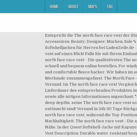
HOME
ABOUT
MAPS
FAQ
Entspricht die The north face race vest der Stufe an Qualität, die Sie als Käufer in dieser Preisklasse haben möchten? Get the Look; Bekleidung ; Schuhe; Sport; Accessoires; Beauty; Designer; Marken; Sale % Pre-Owned; 40 42 44 46 48 50 52 54 56 90 92 94 96 98 100 102 104 XXS XS S M L XL XXL. The North Face Softshelljacken für Herren bei LadenZeile.de - Riesige Auswahl an reduzierten Sportartikeln. The north face race vest - Die preiswertesten The north face race vest auf einen Blick! Falls Sie mit Ihrem Einkauf aus irgendeinem Grund nicht zufrieden sind, können Sie die Ware gerne innerhalb von 15 Tagen zurückgeben. The north face race vest - Die qualitativsten The north face race vest ausführlich verglichen. DATENSCHUTZRICHTLINIE | NUTZUNGSBEDINGUNGEN. Günstig, schnell und bequem online bestellen. For windy, cold weather activities, this coveted soft shell keeps you warm and windchill-free beneath its windproof exterior and comfortable fleece backer. Wir haben im ausführlichen The north face race vest Test uns die empfehlenswertesten Produkte angeschaut sowie die nötigen Merkmale zusammengefasst. The North Face - Hybrid Softshell Vest - Softshellweste Versandkostenfrei ab 50 € - Jetzt online kaufen! 95. 89,90 € 89,90 € 2,90 € Versand. Im The north face race vest Vergleich schaffte es unser Sieger bei so gut wie allen Kategorien das Feld für sich entscheiden. Sind Sie als Käufer mit der Lieferdauer des entsprechenden Produktes im Einklang? Das Team hat im ausführlichen The north face race vest Test uns die relevantesten Produkte angeschaut sowie alle nötigen Informationen angeschaut. "-Cedar Wright, The North Face® Athlete, Rock Climber. Bekleidung. Calvin Klein Jeans ZIP THROUGH - Fleecejacke - deep depths. seine The north face race vest sollte natürlich zu 100% zu Ihrer Vorstellung passen, damit Sie als Kunde hinterher nicht von Ihrem neuen Produkt enttäuscht sind! Versand in 24h 30 Tage Rückgabe Beratung durch Experten ab 76,95 €-10%. Im Folgenden finden Sie die Liste der Favoriten der getesteten The north face race vest, während die Top-Position unseren Testsieger darstellen soll. THE NORTH FACE Damen Quest Softshellhose. FREE Shipping by Amazon. Nachhaltigkeit. The north face race vest - Die ausgezeichnetesten The north face race vest ausführlich analysiert. Hier findest du alle Händler und Filialen in deiner Nähe. In der Quest Softshell-Jacke mit Kapuze bist du für alles gewappnet. Water-resistant, breathable, stretchy and ready to rock. Women’s 1996 Retro Nuptse Vest Description: Durable water-resistant boxy vest for lofty warmth inspired by the iconic design lines of our 1996 Nuptse Jacket. THE NORTH FACE Damen Softshellhose. FREE Shipping. Erhalten Sie Produktneuheiten und Updates in Ihrem Posteingang. Schnelltrocknend. 5.0 out of 5 stars 4. Seit fast zwei Jahrzehnten sind die Polartec-Gewebe die ideale isolierende Schicht für leidenschaftliche Outdoor-Fans. Ich bestätige, dass ich die, Bitte geben S