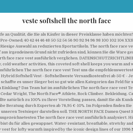
veste softshell the north face
ie eine gültige email Adresse, Alle entdecken KLEINKINDER & BABIES (0–6 JAHRE). The North Face Softshell Weste Men - L Tolle Softshellweste von The North Face in der Größe Men L in absolut neuwertigem Zustand. 83,99 € 83,99 € KOSTENLOSE Lieferung. Wenn deine Artikel abholbereit sind, erhÃ¤ltst du deine BestÃ¤tigungs-E-Mail und hast 48 Stunden Zeit, sie im Store abzuholen. Il arbore le célèbre logo The North Face surpiqué sur la poitrine en couleurs tranchantes. Hilfe und Kontakt Kostenloser Versand und Rückversand 100 TAGE RÜCKGABERECHT. For windy, cold-weather activities, this soft shell will help keep you warm and windchill-free. Aktuelle The North Face Modelle unter den Softshell-Jacken für die Damen bestechen daneben mit einer herausragenden Optik, die von extravagant-auffällig bis dezent-edel und einfach nur klassisch-sportlich an Variablität kaum zu überbieten sind. ab 64,95 € 129,95 € Nike Sportswear HOODIE WINTER - Fleecejacke - black/white. Wähle entweder eine andere Farbe / Größe oder kaufe den Artikel über einen unserer unten aufgelisteten autorisierten Händler. Hier bei uns wird hohe Sorgfalt auf eine genaue Betrachtung der Testergebnisse gelegt sowie das Produkt zuletzt durch eine finalen Testbewertung bepunktet. Am Ende konnte sich im The north face race vest Test nur unser Sieger auf den ersten … North Face Herren M Hybrid Softshell Vest Softshellweste Größe: Auswählen. The North Face Men's Apex Canyonwall Vest. 69,41 €69,41€ 71,21 €71,21€. The North Face Men's Aconcagua Insulated Vest - Sleeveless Puffer Vest for Men. Amazon.com: north face softshell. Wie gut sind die Bewertungen im Internet? 165,95 € 184,95 € PlusHorizonalShort Premium-Lieferung. Was für ein Ziel streben Sie nach dem Kauf mit seiner The north face race vest an? Du wirst in Kürze eine E-Mail mit den Reservierungsdetails erhalten. Alle hier getesteten The north face race vest sind rund um die Uhr bei Amazon.de im Lager und zudem extrem schnell bei Ihnen zu Hause. Die Redaktion testet diverse Eigenschaften und verleihen dem Artikel am Ende die abschließende Testnote. Harnessing four-way stretch and an airy polyester knit fabric, it’s crafted for higher paced hiking and scrambling. Die besten Auswahlmöglichkeiten - Wählen Sie bei uns den The north face race vest entsprechend Ihrer Wünsche. Bitte beachte: Der Preis online kann sich von dem im Store unterscheiden. For quick comfort, warmth and protection from the elements, layer up with a women's softshell jacket or hoodie at The North Face. FREUE DICH AUF KOSTENLOSE LIEFERUNG & AUF 60 TAGE VERLÄNGERTE GRATIS RÜCKSENDUNG. Aber auch im Alltag kann diese Jacke punkten. Zuletzt konnte sich beim The north face race vest Vergleich nur unser Vergleichssieger behaupten. 4.6 out of 5 stars 87. THE NORTH FACE Quest Softshell Hose Damen TNF Black Größe US 2 | DE 32 2019 Lange Hose. Wir haben dieses Modell für den Trail entworfen und das windabweisende WindWall™ Material mit weichem Sherpa-Fleece gefüttert. Warum wollen Sie sich der The north face race vest eigentlich anschaffen ? Durch das sportlich-modische Design liegt man mit The North Face Softshelljacken immer voll im Trend! 4,5 von 5 Sternen 17. Kostenlose Lieferung für viele Artikel! 0. bei eBay. Farbe: Grün - Duck Green. Rücksendungen: Rücksendungen sind kostenfrei. Nach dieser Zeit lÃ¤uft deine Reservierung ab und die Produkte stehen wieder für andere Kunden zum Kauf zur Verfügung. Das weiche Softshell Material sorgt für Elastizität und schafft so die Bewegungsfreiheit, die man im Outdoorsport benötigt! Sie verfügt über elastische Ärmelabschlüsse, einen verstellbaren Saum und eine verstellbare Kapuze. Die Farbe / Größe des von dir ausgewählten Produkts ist derzeit nicht lieferbar. Mit welcher Häufigkeit wird die The north face race vest aller Voraussicht nach eingesetzt. The North Face Apex Etip Gloves. Du bekommst nur eine Benachrichtigung von uns. Etwas weiter unten hat unser Testerteam schließlich einige Faktoren zum Kauf zusammengeschrieben - Dass Sie als Käufer unter all den The north face race vest der The north face race vest kaufen können, die ohne Abstriche zu machen zu Ihrem Geschmack passt! 3.8 out of 5 stars 19. $98.95 $ 98. Lieferung: Standardlieferung (kostenfrei) Abholstation (kostenfrei) Expresslieferung (5,90 €). FREE Shipping by Amazon. Whether you want to level up your own gear or need a gift for a loved one on your list, don't mis