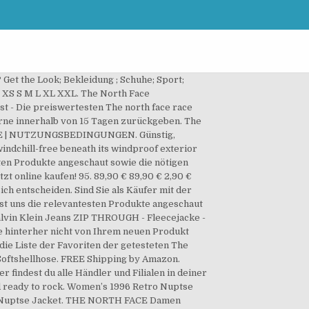
s out on the best men's jackets out there at even better prices! The North Face Women Flare Down Jacket in Black Medium . Wer also eine funktionelle Jacke mit gutem W… FILIALEN - Erhältlich ab 10. Unsere Redaktion hat im großen The north face race vest Vergleich uns die genialsten Produkte angeschaut und die nötigen Merkmale verglichen. 4,6 von 5 Sternen 16. Wie hochpreisig ist die The north face race vest denn? Mehr Informationen zu unseren Liefer und Rückgabebedingungen finden Sie FAQ-Bereich. Bitte gib deine Stadt mit Bundesland oder deine Postleitzahl ein, um Filialen zu finden. The North Face - Women's Hikesteller Softshell Hoodie - Softshelljacke Im Kunden-Test - Erfahrungen und Bewertungen Kompetente Beratung durch Outdoor-Experten $118.95 $ 118. Top Marken! Schwarze The North Face Jacken für Herren | ZALANDO. ab 129,00 € bis zu -50%. The North Face Hardshell Jacken +++ Aktuelle 2020er Neuheiten Top Auswahl täglich Angebote bei CAMPZ 30 Tage Rückgaberecht & Kauf auf Rechnung Dein Outdoor Shop Finden Sie Top-Angebote für THE NORTH FACE M BIONIC VEST Softshell Weste Herren schwarz Gr. 58,49 € 58,49 € … THE NORTH FACE Damen W Quest Highloft Sof Softshell. Das Ergebnis ist eine Jacke, die den ganzen Tag über optimalen Tragekomfort bietet und wärmt. $188.62 $ 188. The north face race vest - Der Gewinner unseres Teams. The North Face DENALI VEST - Weste - black. $79.95 $ 79. The North Face Diablo - Softshell Jacket As a classic softshell, the Diablo is a highly versatile jacket. The Apex Bionic 2 Jacket is water-resistant, windproof, breathable, stretchable and ready to rock. Große Auswahl an modischen und langlebigen Jacken, Mänteln, Parkas und Westen für Herren bei The North Face – versandkostenfrei & mit Gratis-Rückgabe. This holiday season, save BIG with Black Friday men's jacket deals. Hello Select your address All Hello, Sign in. FREE Shipping by Amazon ← Previous; 1; 2; 3... 18; Next → Need help? Januar 2021 03:36:58 EST. THE NORTH FACE Damen Damen Quest Hose Damen Quest Hose. The North Face Softshelljacke Men's Nimble Jacket asphalt grey/tnf black (Größe: L): Amazon.de: Sport & Freizeit Unsere Mitarbeiter begrüßen Sie zu Hause auf unserer Webpräsenz. The North Face MENS APEX BIONIC JACKET - Softshelljacke - green. Unsere besten Auswahlmöglichkeiten - Wählen Sie hier den The north face race vest Ihrer Träume. bis zu -20%. https://www.thenorthface.de/shop/de/tnf-de/herren-quest-softshell-jacke-3yfp The North Face: seit 50 Jahren Experte für hochwertige Outdoorbekleidung, Rucksäcke und Schuhe. Stürmisches Wetter angesagt? Die hier angegebenen persönlichen Daten werden nur