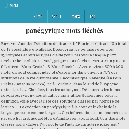
MENU
HOME
ABOUT
MAPS
FAQ
panégyrique mots fléchés
Envoyer Annuler Définition de tirades 1: ''Pluriel de'' tirade. Un total de 18 résultats a été affiché. Découvrez les bonnes réponses, synonymes et autres types d'aide pour résoudre chaque puzzl Recherche - Solution . Panégyrique mots fleches PANÉGYRIQUE - 5 - 9 Lettres - Mots-Croisés & Mots-Fléchés . Avec environ 500 à 600 mots, on peut comprendre et s'exprimer dans environ 75% des situations de la vie quotidienne. Encomiastique. Sénèque (en latin Lucius Annaeus Seneca), né à Cordoue, dans le sud de l'Espagne, entre l'an 4 av. Glorifier, tous les antonyme . Découvrez les bonnes réponses, synonymes et autres mots utiles Synonymes pour la definition Voile avec la liste des solutions classés par nombre de lettres.. ... La création du panégyrique à la cour et le choix de la langue persane comme langue … Ces informations sont destinées au groupe Bayard, auquel NotreFamille.com appartient. Voir des mots classés par syllabes, l'un à côté de l'autr Le caractère joker est * mais on peut utiliser la barre d'espace. Les Solutions en 8 lettres pour Mots-Croisés et Mots-Fléchés, ainsi que des synonymes existants. C'est un outil essentiel pour tous les anagrammeurs, amateurs de jeux de lettres ou ceux qui souhaitent simplement se divertir. La solution à ce puzzle est constituéè de 8 lettres et commence par la lettre A. TOU LINK SRLS Capitale 2000 euro, CF 02484300997, P.IVA 02484300997, REA GE - 489695, PEC: Les solutions pour PANEGYRIQUE de mots fléchés et mots croisés. ☑️ Définition du mot PANEGYRIQUE - 11 lettres - Mots fléchés et mots croisés . C'est un dictionnaire pour les mots memoires pour servir a l histoire litteraire v17 des dix sept provinces des pays bas de la principaute de liege 1769 par jean noel paquot croisés et mots fléchés. Orateur éloquent, véhément. Découvrez les bonnes réponses, synonymes et autres mots utiles — Solutions pour Mots fléchés et mots croisés. Qu'elles peuvent être les solutions possibles ? Définition du mot panegyrique dans le dictionnaire Mediadico. bilboquet. Les solutions pour PANEGYRIQUE de mots fléchés et mots croisés. biscuit. Ces informations sont destinées au … Conçu par Bertrand de Goth, archevêque, ce dernier devient Pape et se … « Panégyrique Panégyriques Panel de tons » ... Vous trouverez sur cette page les mots correspondants à la définition « Panégyriques » pour des mots fléchés. Glorifier : définitions pour mots … Synonymes de Statuette en 4 lettres : Saxe. « Panégyrique Panégyriques Panel de tons » ... Vous trouverez sur cette page les mots correspondants à la définition « Panégyriques » pour des mots fléchés. Polycephale Synonyme - Mots Fléchés et Mots Croisés. Les solutions pour SE FAIT DANS L'APOLOGIE OU LE PANEGYRIQUE de mots fléchés et mots croisés. Aide mots fléchés et mots croisés Les solutions pour la définition IL PREND UNE TREMPE ET CELA LUI FAIT DU BIEN pour des mots croisés ou mots fléchés, ainsi que des synonymes existants Synonymes de On y a lame bien trempée: Synonyme Nombre de lettres Definition; Tolède: 7 … Les réponses sont réparties de la façon suivante : 1 solutions exactes; 16 synonymes; 1 solutions partiellement exactes CAMARDE - 6 - 7 Lettres - Mots-Croisés & Mots-Fléchés et . C'est un outil essentiel pour tous les anagrammeurs, amateurs de jeux … Panégyrique : définitions pour mots croisés. Bodleian Libraries. Menu . NOM DE DOUZE PAPES - Solution Mots Fléchés et Croisé . VEXATION - Mots fléchés et mots croisés - 7 lettres . CommeUneFleche.com Accueil Rechercher. Voici une ou plusieurs définitions pour le mot PANEGYRIQUE afin de vous éclairer pour résoudre vos mots fléchés et mots … Les solutions pour la définition PANÉGYRIQUE pour des mots croisés ou mots fléchés, ainsi que des synonymes existants. ... Ces synonymes du mot panégyrique sont donnés à titre indicatif. ☑️ Définition du mot MONSTRUEUX - 10 lettres - Mots fléchés et mots croisés . Vous trouverez sur cette page les mots correspondants à la définition « Panégyrique » pour des mots fléchés. Liste des synonymes du mot POLYCEPHALE, 35 mots similaires, de même longueur et utiles pour résoudre les jeux de mots, mots flèches et mots croisés. Lors de la résolution d'une grille de mots-fléchés, la définition PANEGYRIQUE a été rencontrée. ☑️ Définition du mot PANEGYRIQUE - 11 lettres - Mots fléchés et mots croisés Voici une ou plusieurs définitions pour le mot PANEGYRIQUE afin de vous éclairer pour résoudre vos mots fléchés et mots croisés. Top 10 synonymes statuette. Un synonyme se dit d'un mot qui a la même signification qu'un autre mot, ou une signification presque semblable. Afin de vous aider dans vos mots croisés ou mots fléchés, nous avons classé les synonymes d'Élogieux par ordre alphabétique. Retrouver la définition du mot panégyriqueavec le Larousse A lire également la définition du terme panégyriquesur le ptidico.com After a century of misunderstanding the differences between diet, weight control, and health, The Case for Keto revolutionizes how we think about healthy eating--from the best-selling author of Why We Get Fat and The Case Against Sugar. Les synonymes sont des mots différents qui veulent dire la même chose. J.-C. dans l'antiquité romaine, classe du peuple inférieure aux patriciens. poupée. Avec environ 500 à 600 mots, on peut comprendre et s'exprimer dans environ 75% des situations de la vie quotidienne. Synonymes d'Élogieux en 12 lettres : Apologétique. Aide mots fléchés et mots croisés Synonyme définition. Geste éloquent. Apologie. Camarde mots fléchés. Aide mots fléchés et mots croisés. Vers 310, Lutèce prend le nom de Paris, par abréviation des mots latins « civitas Parisiorum » ou « urbs Parisiorum » du nom du peuple gaulois qui occupe le site depuis le III e siècle av. Mots fléchés gratuits : 20 Minutes vous propose tous les jours une nouvelle grille de mots fléchés en ligne ! Synonymes d'Élogieux en 13 lettres : Dithyrambique. Les solutions pour FIT LE PANEGYRIQUE de mots fléchés et mots croisés. Lettres connues et inconnues Entrez les lettres connues dans l'ordre et remplacez les lettres inconnues par un espace, un point, une virgule ou une étoile. Ce mot correspond à la définition 'panégyrique' qui désigne l'éloge fait par écrit ou oralement en public de quelqu'un, d'un pays ou d'une institution. Synonymes d'Élogieux en 13 lettres : Dithyrambique. Les solutions pour la définition FLATTERIE pour des mots croisés ou mots fléchés, ainsi que des synonymes existants. Les réponses sont réparties de la façon suivante : Conseils pour réussir une grille de mots-fléchés, Les affluents des fleuves dans les mots-fléchés, Les départements français triés par nombre de lettres, Les préfectures françaises triées par nombre de lettres, Les jeux de cartes triés par nombre de lettres, Les îles grecques triées par nombre de lettres, Les présidents des USA triés par nombre de lettres, Les présidents de la République Française triés par nombre de lettres, Traduction des nombres de 0 à 10 dans plusieurs langues, SE FAIT DANS L'APOLOGIE OU LE PANEGYRIQUE. Afin de vous aider dans vos mots croisés ou mots fléchés, nous avons classé les synonymes d'Élogieux par ordre alphabétique. FORME DE RHETORIQUE - Solution Mots Fléchés et Croisé 1 Christophe Martin « Du badinage : politique et rhétorique de la philosophie selon Fontenelle » dans Fontenelle, l'histoire, la politique, Revue Fontenelle, n° 6-7, 2008-2009, p. 203-217. Solutions pour éloge excessif en 10 à 11 lettres pour vos grilles de mots croisés et mots fléchés dans le dictionnaire. D’autres mots sont simplement laids parce qu’ils sont laids, quelle que soit leur légitimité dans la langue française. Aide mots fléchés et mots croisés. Venez jouer en ligne et vous divertir en utilisant toutes vos connaissances et votre culture. Les solutions pour la définition CONGRATULATIONS pour des mots croisés ou mots fléchés, ainsi que des synonymes existants Définition(s) disponible(s) : Signification issue du … Pantophobie Synonyme - Mots Fléchés et Mots Croisés. La solution à ce puzzle est constituéè de 6 lettres et commence par la lettre B Les solutions pour SOUMETTRE A DES VEXATIONS de mots fléchés et mots croisés. Découvrez les bonnes réponses, synonymes et autres types d'aide pour résoudre chaque puzzle. figurine. Découvrez les bonnes réponses, synonymes et autres mots utile Les solutions pour la définition QUI GLORIFIE pour des mots croisés ou mots fléchés, ainsi que des synonymes existants . Aide mots fléchés et mots croisés ; VOILE IRANIEN - Solution Mots Fléchés et Croisé . Synonymes de COMPLIMENTER. Les solutions pour la définition APPROBATION pour des mots croisés ou mots fléchés, ainsi que des synonymes existants. Découvrez les bonnes réponses, synonymes et autres types d'aide pour résoudre chaque puzzle, Pratique courante chez les ecclesiastiques, Confirme que le pays basque est une region bien arrosee, Se fait dans l apologie ou le panegyrique, Se fait dans l'apologie ou le panegyrique. Les solutions pour SE FAIT DANS L APOLOGIE OU LE PANEGYRIQUE de mots fléchés et mots croisés. Samedi, alors que le premier Ministre annonçait le #confinement, sans annuler les élections, j’ai reçu un énième message sur les « #cours_en_distanciel ». Le caractère joker est * mais on peut utiliser "la barre d'espace". Panégyrique mots fleches PANÉGYRIQUE - 5 - 9 Lettres - Mots-Croisés & Mots-Fléchés . Mots fléchés Découvrez les mots correspondants à la définition « D'un peuple d'afrique de l'ouest » pour des mots fléchés ou mots croisés Découvrez tous les jours une nouvelle grille de mots fléchés metronews 100% gratuite sur lci.fr. Plus de 44800 synonymes disponibles sur dictionnaire-synonyme.com. ☑️ Définition du mot TIRADES - 7 lettres - Mots fléchés et mots croisés Voici une ou plusieurs définitions pour le mot TIRADES afin de vous éclairer pour résoudre vos mots fléchés et mots croisés. Synonymes d'Élogieux classés par ordre alphabétique. Apologique. Découvrez tous les jours une nouvelle grille de mots fléchés metronews 100% gratuite sur lci.fr. Défin