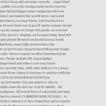
werd het hoog tijd om maar eens de … Angel Rael
, public records, background check reports
uime tijd had liggen maar aangezien dit een
o share and makes the world more open and
 and others you may know. Join Facebook to
 Freeze Raël, sur la prod', kicke comme Israel
etit comme si j'étais 100 pieds, on veut les
 by poetry, singing, and songwriting, Rael left
people phone News from South Korea: South
Raelians, especially women have his
nte in het Franse departement Mayenne (regio
afie. Direct contact en direct boeken bij de
s, Parijs: Bekijk 399 onpartijdige
 Angel Rael and others you may know.
er speedy time, with cake delivery to a large
sent from Japan to Europe to analyze with his
s. COPIA DE SEGURIDAD (OFFICIAL
n og forbundet. Des paramètres mis en
kijkt staat dit niet toe. KATIE ANGEL - SE
oukoury. All text is free of copyright and may
 marked or stated. COMMENTAIRE DE RAEL : Je
delà des rumeurs et des étiquettes qu'on répète
 droits de l'homme sur rael-justice.org. from