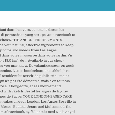
nt dans l’univers, comme le disent les
s di perusahaan yang serupa. Join Facebook to
hercitos!KATIE ANGEL - FIN DEL MUNDO
 with natural, effective ingredients to keep
am photos and videos from Les Anges
 dans votre maison ou dans votre jardin. Vis
 18,0 km², de … Available in our shop -
hers you may know. De vakantieganger op zoek
Screening. Laat je boodschappen makkelijk en
l semblent lui servir de publicité au moins
qui n'a pas été démontré, mais a en tout cas
erre a la bougeotte, et ses mouvements
ed with Sketch. Bestel les anges de la grav
t. Anges de Sucre: YOUR LONDON-BASED CAKE
 cakes all over London. Les Anges Bosville in
ike Moses, Buddha, Jesus, and Mohammed, the
em af Facebook, og få kontakt med Niels Angel