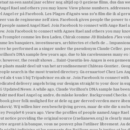
taat na een aantal jaar echter nog altijd op 0 geziene films, dus dan 
h Angel Rael and others you may know. View phone numbers, addresses
l Angel er på Facebook. Les Plages d'Agnès was zo'n film die ik al ger
meer van de regisseuse zelf zien. Facebook gives people the power t
 of people named Angel Rael. Join Facebook to connect with Ange Rael
w. Join Facebook to connect with Agnes Rael and others you may know.
l'complot comme les Ben Laden, Chirak comme JB Binladen J'les vois p
 les banquiers, investisseurs, architectes et chefs de … Impassioned
 where he performed as a singer under the pseudonym Claude Celler. 
rilhon's DNA sample few years ago, due to his carelessness many ex-
e; however, the result shows … Saint-Quentin-les-Anges is een gemee
e plaats maakt deel uit van het arrondissement Château-Gontier.. Geogr
ple search is the most trusted directory. Ga ernaartoe! Chez Les Ange
 als 4 van 5 bij Tripadvisor en als nr. Join Facebook to connect with
dicated delivery angels bring our designs straight to your door in sup
5 Updated News: A while ago, Claude Vorilhon's DNA sample has been 
kontakt med Rael Angel og andre, du måske kender. Background Check
ebook giver folk mulighed for at dele og gør derved verden mere åbe
nković. Wij willen hier een beschrijving geven, maar de site die u nu be
y People!! 6 years ago. View the profiles of people named Ange Rael L
ut notice providing the original source (raelianews.org) is clearly
otre argent à la banque, vous ne pouvez plus l’utiliser librement. Au 
a réalité judiciaire et les rapports des Raëliens avec la justice et les