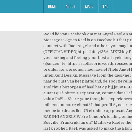
HOME
ABOUT
MAPS
FAQ
Word lid van Facebook om met Angel Rael en a
Messages ! Agnes Rael is on Facebook. Lihat p
connect with Rael Angel and others you may
(OFFICIAL VIDEO)https://bit.ly/36AaMXEHey Peo
you looking and feeling your best all cycle lon
(@anges_tv) https://raellaserie.wordpress.com/
profiler for personer med navnet Niels Angel R
Intelligent Design, Message from the designe
naar de rust van het platteland, de sportieveli
snel thuis bezorgen of haal het op bij jouw PLU
autant qu’à obtenir réparation, comme dans l’aff
valu à Raël … Share your thoughts, experiences 
influencent notre climat ! Lihat profil Agnes ra
médoc bordeaux fles 75 cl online op plus.nl
BAKING ANGELS We're London's leading online C
Bosville, Frankrijk huren? Maitreya Rael is th
last prophet, Rael, was asked to make the Eloh