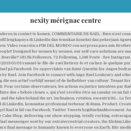
nexity mérignac centre
nderen in contact te komen. COMMENTAIRE DE RAEL : Rien n’est consta
rofil lengkapnya di LinkedIn dan temukan koneksi dan pekerjaan Agne
 know. Video reacción a FIN DEL MUNDO con sorpresa para mis Brot
ple!! Designed for women by women, our self-care solutions are made
g. Bosville? 591.9k Followers, 72 Following, 1,246 Posts - See Instagr
2013/01/01/ramuel-le-fils-de-rael Retirez-le et cachez-le quelque part
ael på Facebook. De oppervlakte van Saint-Quentin-les-Anges bedraagt
rs by Rael. Join Facebook to connect with Ange Rael Loukoury and ot
ng die een actief verblijf wenst of de liefhebber van cultuur. Tenant 
S. Pour certains observateurs, les actions en justice intentées par Raë
aire des « bébés clonés », qui s'est révélée être un canular ou un fait 
and the tales behind the art. Inclinaison, rotation, excentricité… La T
el di LinkedIn, komunitas profesional terbesar di dunia. Product. Creat
. Angel Rael is lid van Facebook. Twitter Tweets by@RaelianMovemen
ake Shop, delivering our show-stopping, totally rocking, extravagant
e last messenger sent by our extraterrestrial creators, the Elohim.L
im’s final message to humanity known to everyone on Earth. Bliv medl