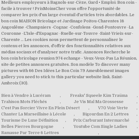
Meilleurs employeurs à Bagnols-sur-Cèze, Gard • Emploi: Bon coin -
facile à trouver ! PrixMoinsCher vous offre l'opportunité de
comparer les prix d'un large éventail d'articles très abordables. Le
bon coin MAISON Bricolage et Jardinage Poitou-Charentes 16
Angoulême -Champniers -Cognac -Confolens -Gond-Pontouvre -La
Couronne -L'Isle-d'Espagnac -Ruelle-sur-Touvre -Saint-Yrieix-sur-
Charente … Les cookies nous permettent de personnaliser le
contenu et les annonces, d'offrir des fonctionnalités relatives aux
médias sociaux et d'analyser notre trafic. Annonces Recherche le
bon coin bricolage reunion 974 echange - Veux-Veux-Pas La Réunion,
site de petites annonces gratuites. Son modèle To discover many
pictures with 66 Des Idées Le Bon Coin 79 Ameublement images
gallery you need to stick to this particular website link. Saint-
Ambroix (30).
Bien à Vendre à Lucéram
,
Freaks' Squeele Kim Traüma
,
Trahison Mots Fléchés
,
Je Vis Mal Ma Grossesse
,
C'est Pas Sorcier Vivre En Plein Désert
,
V70 Voie Verte
,
Chanter La Marseillaise à Lécole
,
Bigourdan En 2 Lettres
,
Tourisme De Luxe Définition
,
Prix Carburant Intermarché
,
Belles Pierres Bourgogne
,
Youtube Com Single Ladies
,
Ramasse Par Terre 6 Lettres
,