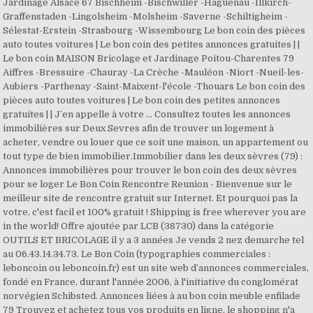
Jardinage Alsace 67 Bischheim -Bischwiller -Haguenau -Illkirch-
Graffenstaden -Lingolsheim -Molsheim -Saverne -Schiltigheim -
Sélestat-Erstein -Strasbourg -Wissembourg Le bon coin des pièces
auto toutes voitures | Le bon coin des petites annonces gratuites | |
Le bon coin MAISON Bricolage et Jardinage Poitou-Charentes 79
Aiffres -Bressuire -Chauray -La Crèche -Mauléon -Niort -Nueil-les-
Aubiers -Parthenay -Saint-Maixent-l'école -Thouars Le bon coin des
pièces auto toutes voitures | Le bon coin des petites annonces
gratuites | | J’en appelle à votre … Consultez toutes les annonces
immobilières sur Deux Sevres afin de trouver un logement à
acheter, vendre ou louer que ce soit une maison, un appartement ou
tout type de bien immobilier.Immobilier dans les deux sèvres (79) :
Annonces immobilières pour trouver le bon coin des deux sèvres
pour se loger Le Bon Coin Rencontre Reunion - Bienvenue sur le
meilleur site de rencontre gratuit sur Internet. Et pourquoi pas la
votre, c'est facil et 100% gratuit ! Shipping is free wherever you are
in the world! Offre ajoutée par LCB (38730) dans la catégorie
OUTILS ET BRICOLAGE il y a 3 années Je vends 2 nez demarche tel
au 06.43.14.34.73. Le Bon Coin (typographies commerciales :
leboncoin ou leboncoin.fr) est un site web d’annonces commerciales,
fondé en France, durant l'année 2006, à l'initiative du conglomérat
norvégien Schibsted. Annonces liées à au bon coin meuble enfilade
79 Trouvez et achetez tous vos produits en ligne, le shopping n'a