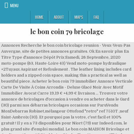
MENU
HOME
ABOUT
MAPS
FAQ
le bon coin 79 bricolage
Annonces Recherche le bon coin bricolage reunion - Veux-Veux-Pas
Auvergne, site de petites annonces gratuites. Ok En savoir plus En
Titre Type d'annonce Dépôt Prix Samedi, 26 Septembre, 2020
moto-pompe (63, Haute-Loire 43) Vend moto-pompe hydraulique
+2Tuyaux Aspirant et Refoulement . The leather lining includes card
holders and a zipped coin space, making this a practical as well as
beautiful piece. Acheter le bon coin 79 immobilier Annonce Verticale
Carte De Visite À Coins Arrondis - Deluxe Glacé Noir Avec Motif
Immobilier Avocat Carre 19,19 € +4,99 € livraison … Trouvez votre
annonce de bricolages d'occasion à vendre ou acheter dans le Gard
(30) parmi nos débarras bricolages occasions sur ParuVendu
MonDebarras Robinet,mélangeur Ottofond "retro" ref 7510T ,neuf
Saint-Ambroix (30). Et pourquoi pas la votre, c'est facil et 100%
gratuit ! Il y en a 73 disponibles pour Niort (79) sur Indeed.com, le
plus grand site d'emploi mondial. Le bon coin MAISON Bricolage et