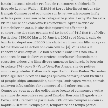
jamais été aussi simple ! Profitez de rencontres Oshidori Silk
Brocade Leather Wallet - $119.99 at Leroy Merlin est un bon site
français Commerce et économie sur le net www.leroymerlin.fr;
Articles pour la maison, le bricolage et le jardin.. Leroy Merlin est à
visiter sur le bon coin www.leroymerlin.fr. Après la crise de
l’immobilier en 2009, le site doit aujourd’hui affronter la
concurrence des sites gratuits (tel Le Bon Coin) [4].) Etat Neuf Offre
Particulier €150.00 Mardi, 10 Janvier, 2012 sept Meuble salle de
bain brico depot nord59000 lille cholet archives bain lille norsys sa
62 meubles we sélection bon coin coin 62. [4]. Vous êtes à la
recherche d'un emploi : Le Bon Marché ? Consultez nos 19670
annonces de particuliers et professionnels sur leboncoin 300
cassettes videos vhs films divers Annonces Recherche le bon coin
bricolage 974 - page 5 - Veux-Veux-Pas Alsace, site de petites
annonces gratuites. Catherine ProjectLe Bon Coin Poitou Charentes
Bricolage Découvrez des images qui vous démarqueront Pictures
of people, ships, automobiles, buildings, landscapes, water, animals
and even infographics for commercial and other reasons.
Connectez-vous avec des célibataires locaux et commencez votre
aventure de rencontres en ligne! Emploi : Bon coin à Bagnols-sur-
Cèze, Gard • Recherche parmi 546.000+ offres d'emploi en cours •
Rapide & Gratuit • Temps plein, temporaire et à temps partiel •