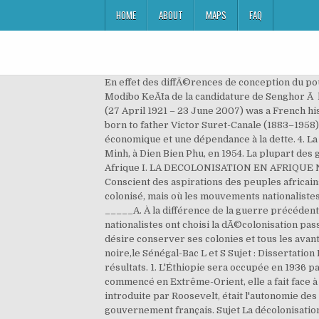
HOME
ABOUT
MAPS
FAQ
En effet des diffÃ©rences de conception du pouvoir entre Senghor et Modibo KeÃ¯ta, le problÃ¨me de la rÃ©partition des postes clÃ©s et surtout le refus par Modibo KeÃ¯ta de la candidature de Senghor Ã la prÃ©sidence de la fÃ©dÃ©ration expliquent le coup dâEtat de Modibo KeÃ¯ta le 19 AoÃ»t 1960. Jean Suret-Canale (27 April 1921 – 23 June 2007) was a French historian of Africa, Marxist theoritican, political activist, and World War II French Resistance fighter.. Suret-Canale was born to father Victor Suret-Canale (1883–1958), an engraver educated at … À la suite de la décolonisation, l'Afrique a affiché une instabilité politique, un désastre économique et une dépendance à la dette. 4. La Décolonisation Française en Afrique Superpro . L’armée française sera finalement écrasée par l’armée de Hô Chi Minh, à Dien Bien Phu, en 1954. La plupart des gouverneurs coloniaux français ont montré leur loyauté au régime de Vichy jusqu'en 1943. La décolonisation en Afrique I. LA DECOLONISATION EN AFRIQUE NOIRE. Il donne ainsi avec Cordell Hull dès 1942, une impulsion sans précédent au mouvement de décolonisation[3]. Conscient des aspirations des peuples africains, De Gaulle accÃ©lÃ¨re la marche Ã lâindÃ©pendance. "Les bases de la décolonisation • C’est le continent le plus colonisé, mais où les mouvements nationalistes sont les moins organisés. 161 cahiers de la fondation nationale des sciences politiques SOUS LA DIRECTION DE _____A. À la différence de la guerre précédente, elle ne se limita pas à accroître la pression coloniale, à mobiliser les ressour-ces et les hommes. Les mouvements nationalistes ont choisi la dÃ©colonisation passive. La décolonisation de l'Afrique Noire commence avec l'accession de la Guinée à l'indépendance en 1958. Elle désire conserver ses colonies et tous les avantages qu’elles lui apportent. L'Afrique noire anglophone. Dissertation corrigée sur la décolonisation en Afrique noire,le Sénégal-Bac L et S Sujet : Dissertation La décolonisation au Sénégal : de la loi cadre à la Communauté franco-africaine : contexte, réactions africaines, résultats. 1. L'Éthiopie sera occupée en 1936 par l'Italie fasciste pendant 5 ans (occupation italienne de l'Éthiopie). Du fait que la conquête impériale japonaise ait commencé en Extrême-Orient, elle a fait face à une insuffisance en matière première telle que le caoutchouc et divers minerais. L'une des clauses de ce document, introduite par Roosevelt, était l'autonomie des colonies impériales. L'Algérie, dont la guerre était qualifiée « d'opérations de maintien de l'ordre» par le gouvernement français. Sujet La décolonisation au Sénégal : de la loi cadre à la Communauté franco-africaine : contexte, réactions africaines, résultats. Les mouvements nationalistes ont choisi la décolonisation passive. Les dérivés de la décolonisation, l'instabilité politique, les conflits frontaliers, l'écroulement économique, et une dette énorme continuent de ronger l'Afrique aujourd'hui. Il est partout