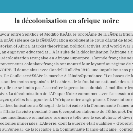
la décolonisation en afrique noire
 bien accueilli sauf en Conakry et Ã Dakar oÃ¹ le 26 AoÃ»t 1958 devant les porteurs de Pancartes il dÃ©clare Â«Â Nous ne contraignons personne, nous demandons quâon nous dise oui ou quâon nous dise non, nous en tirerons les consÃ©quencesÂ Â», La Nouvelle Constitution de 1958crÃ©e alors une CommunautÃ© entre la France et les territoires autonomes dâAfrique. La plus grande partie du continent africain est, en 1945, sous domination coloniale. La dÃ©colonisation du SÃ©nÃ©gal, faite dans le cadre de lâAOF Ã©tait aussi un combat contre lâassimilation. Pour ne Ãªtre pris de cours par les Ã©vÃ©nements le Ministre de la France dâOutre-Mer (FOM) Gaston Defferre dÃ©cide dâagir. Les premières indépendances en Asie A. Un contexte favorable à la décolonisation La guerre a eu un rôle important. nécessaire]. La décolonisation en afrique noire. En plus des syndicats, l'urbanisation a encouragé la lecture et l'écriture, qui ont favorisé la naissance de journaux pro-indépendance, les frictions permanentes dues aux inégalités entre les, appauvrissement en ressources naturelles de l'économie africaine, Chronologie de la décolonisation de l'Afrique, Les États-Unis et le nationalisme en Afrique noire à l'épreuve de la décolonisation (Deuxième Guerre mondiale-1960), https://fr.wikipedia.org/w/index.php?title=Décolonisation_de_l%27Afrique&oldid=177223503, licence Creative Commons attribution, partage dans les mêmes conditions, comment citer les auteurs et mentionner la licence, Chronologie détaillée de la décolonisation franco-africaine: voir l'article. Après la seconde guerre mondiale il y avait donc une pression sur les britanniques de se conformer aux termes de la Charte de l'Atlantique. nécessaire] sans possibilité de diversification de l'exportation de ses cultures commerciales vers les pays colons. Aperçu de son contenu avec Thomas Leyris, qui est l'un des coordinateurs de ce premier numéro. L'indépendance des états et la radiodiffusion (Le transfert des installations) II. Depuis la Première Guerre mondiale, la position des États-Unis est devenue déterminante sur le plan international. LâÃ©clatement de la fÃ©dÃ©ration du Mali et lâIndÃ©pendance (1959-1960), Plusieurs facteurs sont favorables Ã lâÃ©volution de la communautÃ©. Le SÃ©nÃ©gal entre dans la CommunautÃ©. En plus des facteurs politiques internes comme le grand succÃ¨s aux Ã©lections lÃ©gislatives de 1956 des partis africains comme le BDS et le RDA, la dÃ©marcation des syndicats africains de ceux de la mÃ©tropoleÂ ; sur le plan international, la situation Ã©tait trÃ¨s favorableÂ : les guerres de libÃ©rations dâIndochine (bataille de Dien Bien Phu de 1953-1954) et dâAlgÃ©rie, lâindÃ©pendance du Maroc et de la Tunisie se conjuguent avec les effets de la confÃ©rence de Bandoeng de 1955 pour encourager les africains dans leur lutte contre le systÃ¨me colonial. Câest le cas au SÃ©nÃ©gal sous la conduite de grandes figures comme Lamine GuÃ¨ye, LÃ©opold S. Senghor, Mamadou Diaâ¦, 1. La GuinÃ©e indÃ©pendante ne sâest pas effondrÃ©eÂ ; mais siÃ¨ge mÃªme Ã lâONU. La propagande allemande durant la guerre n'est pas étrangère à cette méfiance envers l'autorité britannique. En 1905, le territoire africain est complètement approprié par les nations européennes, à l'exception du Liberia et de l'Abyssinie. Anciennes possessions britanniques françaises ou portugaises pour la plupart, ces colonies vont, à partir de la fin de la seconde guerre mondiale, accéder à l’indépendance. Mais cette constitution qui est le dernier sursaut de la politique dâassimilation maintient la prÃ©pondÃ©rance MÃ©tropole. L'instabilité politique est arrivée avec l'introduction des influences marxiste et capitaliste ainsi que les frictions permanentes dues aux inégalités entre les races[réf. Avec l'accroissement des zones urbaines et de l'industrie est venue celle des syndicats. En plus des syndicats, l'urbanisation a encouragé la lecture et l'écriture, qui ont favorisé la naissance de journaux pro-indépendance[réf. La rÃ©publique du SÃ©nÃ©gal change alors de constitution, de drapeau, dâhymne, choisit Senghor comme PrÃ©sident, Mamadou Dia comme Premier Ministre et Lamine GuÃ¨ye comme PrÃ©sident de lâAssemblÃ©e Nationale et adhÃ¨re Ã lâONU. Câest ainsi quâau SÃ©nÃ©gal câest le BPS (nÃ© de la fusion du BDS de Senghor avec lâUDS de Thierno Ba et le MAC dâAssane Seck), vainqueur des Ã©lections de Mars 1957 contr