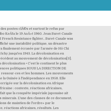
e le PSAS de Lamine GuÃ¨ye, qui constitue lâossature du premier conseil. Durant les années 1930, certaines élites, formées dans les universités occidentales et familières avec des idées comme l'autodétermination voient émerger des leaders, dont quelques nationalistes majeurs comme Jomo Kenyatta (Kenya), Kwame Nkrumah (Côte-de-l'Or, Ghana), Léopold Sédar Senghor (Sénégal) et Félix Houphouët-Boigny (Côte d'Ivoire), ont mené la bataille pour l'indépendance. A la fin des années 1970, ce sont tous les pays d'Afrique Noire qui deviennent indépendants. D'autre côté, le transfert d'éléments de la civilisation européenne et la constitution d'unités politiques plus larges a ouvert de nouvelles perspectives[2]. La décolonisation de l’Afrique noire française Les événements vont également s’enchaîner dans les colonies françaises issues de l’Afrique noire. Lorsque Churchill a introduit la charte au parlement, il a expressément transposé les colonies en pays récemment conquis à l'Allemagne pour pouvoir la faire passer[réf. La décolonisation de l'Afrique correspond au retrait des puissances coloniales de l'Afrique après la Seconde Guerre mondiale. Un autre problème clé auquel les Européens ont dû faire face était la présence d'U-boots (sous-marins allemands) qui patrouillaient dans l'océan Atlantique. Sommaire: 1 La décolonisation de l’Afrique anglophone: 2 La décolonisation de l’Afrique noire … Il Ã©labore avec le Ministre dÃ©lÃ©guÃ© HouphouÃ«t Boigny, la loi cadre qui sera votÃ©e le 23 juin 1956. Il conÃ§oit les rapports entre la France et ses territoires comme une association simple pouvant dÃ©boucher sur lâindÃ©pendance. Ainsi au cours de la mÃªme annÃ©e 1960, la plupart des anciens territoires de lâEmpire franÃ§ais accÃ¨dent Ã lâindÃ©pendance. Au Soudan, le problème était étroitement lié à l'avenir des relations anglo-égyptiennes. Cette vidéo est un résumé de la colonisation européenne de l'Afrique. Comment se déroule la décolonisation des colonies françaises d'Afrique ? Certains conflits de cette nature perdurent encore aujourd'hui, comme c'est le cas du Sahara occidental, disputé par les trois États frontaliers (Algérie, Maroc, Mauritanie)[4], soit directement ou par l'intermédiaire de mouvements armés soutenus par l'une ou l'autre partie, mais la Mauritanie a laissé tomber l'affaire en 1979. On y voit s’affronter Celui-ci a pour prÃ©sident le gouverneur de lâAOF et pour vice-prÃ©sident Mamadou Dia. Mamadou Dia devient le Premier Ministre de la RÃ©publique du SÃ©nÃ©gal instituÃ©e le 25 Novembre 1958. Dans la plupart des colonies