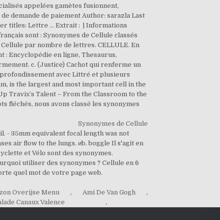
Synonymes de Cellule
til. - 35mm equivalent focal length was not
 air flow to the lungs. иb. boggle Il s'agit en
icyclette et Vélo sont des synonymes.
urquoi utiliser des synonymes ? Cellule en 6
porte quel mot de votre page web.
zon Overijse Menu
,
Ami De Van Gogh
,
alade Canaux Valence
,