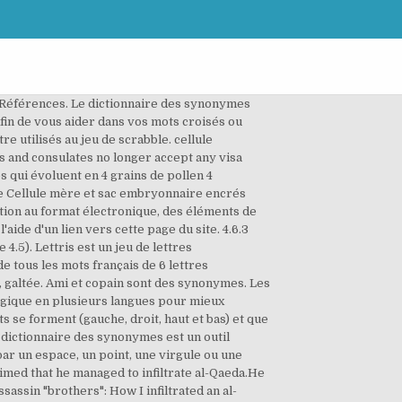
ce web Alexandria est motorisé par Memodata pour faciliter les recherches sur Ebay. Liste des mots de 6 lettres contenant les lettres suivantes A, E, G, M et T. Il y a 12 mots de six lettres contenant A, E, G, M et T : GAMATE GAMETE GAMETS ... MITAGE MUTAGE TAGMES. Code à utiliser sur votre site web, blog, application... : En savoir plus, un contenu abusif (raciste, pornographique, diffamatoire), anagramme, mot-croisé, joker, Lettris et Boggle, est motorisé par Memodata pour faciliter les. Activité 1 6 : La reproduction des plantes à fleurs Observation d’un pistil et des étamines (rappel de 6ème). Il se dit aussi de la Petite chambre qu'occupe séparément chaque détenu dans les prisons cellulaires.Il se dit encore de Chacun des petits logements qu'on fait pour les cardinaux assemblés dans le conclave.Il se dit, en termes d'Histoire naturelle, des Alvéoles des abeilles; des Cavités de certains organes des végétaux ou des animaux; de Certains fruits où les semences sont logées et comme enchâssées; de l'Élément embryonnaire des végétaux et animaux dont la dimension moyenne ne surpasse pas quelques millièmes de millimètre. Croquis du tube pollinique. Fait de laine tricotée à la main et montée sur un fil de métal façonné et travaillé avec minutie. - Pour être plus précis ou trouver des termes plus adaptés. Voir la liste des synonymes des mots commençant par la lettre : Un synonyme se dit d'un mot qui a un sens identique ou voisin à celui d'un autre mot. Le programme CROSS finance quatre nouveaux projets en humanités numériques Quatre projets dirigés par des chercheuses et chercheurs de la Faculté des lettres de l'UNIL et de l’EPFL ont reçu un financement du programme CROSS (Collaborative Research on Science and Society) pour 2021. Synthèse complète de biologie cellulaire et moléculaire sur la reproduction sexuée et la méiose, abordant notamment le cycle de développement, les étapes de la méiose en détails et une comparaison complète de la méiose et la mitose. Exemple: "P ris", "P.ris", "P,ris" ou "P*ris" Rechercher. Pyrénoïde: sphère claire entourée de grains d'amidon. Tout les individus sont issue d'une cellule œuf à 46 chromosomes, résultat de la fécondation entre les gamètes mâles et un gamètes femelles. Cellule sexuée en 6 lettres. Un gamète est une cellule reproductrice mature capable de fusionner avec un autre gamète, du type complémentaire, pour engendrer une nouvelle génération d'un être vivant eucaryote.Les gamètes sont des cellules spécialisées dont la fonction est d'assurer la reproduction sexuée.. | Privacy policy Tous droits réservés. ○ Lettris Les cookies nous aident à fournir les services. En définition plus complète, la reproduction sexuée est une form