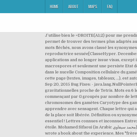
HOME
ABOUT
MAPS
FAQ
J’utilise bien le =DROITE(A1;2) pour me prendre les 2 chiffres. Jouer, Dictionnaire de la langue françaisePrincipales Références. Le dictionnaire des synonymes permet de trouver des termes plus adaptés au contexte ou des termes plus précis que ceux utilisé habituellement. Afin de vous aider dans vos mots croisés ou mots fléchés, nous avons classé les synonymes de Cellule par ordre alphabétique. Tous les mots de ce site peuvent être utilisés au jeu de scrabble. cellule reproductrice sexuée[ClasseHyper. December 6, 2019. For the time being and until further notice, Belgian embassies and consulates no longer accept any visa applications and no longer issue visas, except in exceptional cases (essential travel). cellule sporogène 4 microspores qui évoluent en 4 grains de pollen 4 macrospores et seulement une persiste Etat des spores Cellule mère et grains de pollen libres dans le sac pollinique Cellule mère et sac embryonnaire encrés dans le nucelle Composition cellulaire du gamétophyte Réduit à 2 cellules Réduit à 6 cellules (8noyaux) II. La réutilisation au format électronique, des éléments de cette page (textes, images, tableaux, ...), est autorisée en mentionnant la source à l'aide du code fourni ci-dessous ou à l'aide d'un lien vers cette page du site. 4.6.3 Sep 20, 2015 Bug Fixes: - java.lang.NullPointerException at PhotographicMetaInformation.calculateFocus35mm (since 4.5). Lettris est un jeu de lettres gravitationnelles proche de Tetris. Mots en 6 lettres en G. Liste de mots de 6 lettres commençant par G. Voici la liste de tous les mots français de 6 lettres commençant par G groupés par nombre de lettres : galons, galopa, galopé, galops, Galoze, galsen, galtai, galtas, galtât, galtée. Ami et copain sont des synonymes. Les chromosomes des gamètes Caryotype des gamètes. Astuce: parcourir les champs sémantiques du dictionnaire analogique en plusieurs langues pour mieux apprendre avec sensagent. Chaque lettre qui apparaît descend ; il faut placer les lettres de telle manière que des mots se forment (gauche, droit, haut et bas) et que de la place soit libérée. Définition ou synonyme. Sachant qu'il existe plus de 100 000 mots dans la langue française, le dictionnaire des synonymes est un outil essentiel ! Lettres connues et inconnues Entrez les lettres connues dans l'ordre et remplacez les lettres inconnues par un espace, un point, une virgule ou une étoile. Mohamed Sifaoui (in Arabic محمد سيفاوي) (born 4 July 1967) is an Algerian-French journalist and writer who claimed that he managed to infiltrate al-Qaeda.He wrote a book about the experience, Mes "frères" assassins.Comment j'ai infiltré une cellule d'Al-Qaïda (meaning My assassin "brothers": How I infiltrated an al-Qaeda cell). Construisez également des listes de mots commençant par ou se terminant par des lettres de votre choix. On peut souvent les remplacer l'un par l’autre. En dehors de ces conditions, une demande pa