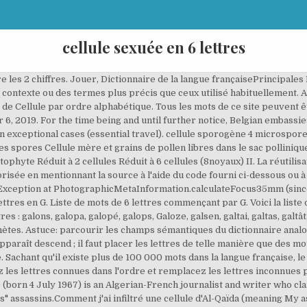
cellule sexuée en 6 lettres
r mail doit impérativement nous être adressée avant toute réutilisation. 32, Issue 6 Published online: November 19, 2020 SCENITH: A Flow Cytometry-Based Method to Functionally Profile Energy Metabolism with Single-Cell Resolution La solution à ce puzzle est constituéè de 5 lettres et commence par la lettre T Les solutions pour CELLULE SEXUELLE de mots fléchés et mots croisés. Le dictionnaire des synonymes est surtout dérivé du dictionnaire intégral (TID). Mais j’en ai à 3 chiffres (AB100) et là il me prend le B bien sûr. Il s'agit en 3 minutes de trouver le plus grand nombre de mots possibles de trois lettres et plus dans une grille de 16 lettres. Un prénom, un mot, une pensée, une phrase, tout est possible. Nombre de lettres. Je ne peux pas convertir les codes de 4 positions sur 5, ils seront visibles. There is a visible beginning, development, and ending […]." le membraine cellulaire est comme les lecteurs de cartes une cellule est comme... une cellule est la plus petite unite vivant la membraine cellulaire protège la cellule. Montesquieu never referred to Lettres persanes (Persian Letters) as a novel until "Quelques remarques sur les Lettres persanes," which begins: "Nothing about the Lettres persanes was more ingratiating than to find in it unexpectedly a sort of novel. Alvéole dans une ruche Avec environ 500 à 600 mots, on peut comprendre et s'exprimer dans environ 75% des situations de la vie quotidienne. Tout ou partie de cette définition est extrait du Dictionnaire de l'Académie française, huitième édition, 1932-1935, Synonymes de Cellule classés par nombre de lettres, Synonymes de Cellule classés par ordre alphabétique, Voir les synonymes de Cellule classés par ordre alphabétique, Voir les synonymes de Cellule classés par nombre de lettres. ], dictionnaire et traducteur pour sites web. ... 6 lettres: Qu'est ce que je vois? Définition ou synonyme. Indexer des images et définir des méta-données. Publisher of over 50 scientific journals across the life, physical, earth, and health sciences, both independently and in partnership with scientific societies including Cell, Neuron, Immunity, Current Biology, AJHG, and the Trends Journals. Synonymes de Cellule en 4 lettres : Participer au concours et enregistrer votre nom dans la liste de meilleurs joueurs ! Triés par : Mots fréquents Il est aussi possible de jouer avec la grille de 25 cases. | Dernières modifications. This inhaler is prescribed for use in adults and children 6 years of age and older. Changer la langue cible pour obtenir des traductions. Tout ou partie de cette définition est extrait du Dictionnaire de l'Académie française, huitième édition, 1932-1935. Liste des mots de 6 lettres contenant les lettres suivantes E, G, M et T. Il y a 17 mots de six lettres contenant E, G, M et T : GAMATE GAMETE GAMETS ... MUGUET MUTAGE TAGMES. Le vocabulaire « passif » ou dit « de culture générale » n'utilise qu'entre 2 500 et 6 000 mots. Document clair, structuré et illustré par des images. Synonymes de Cellule classés par nombre de lettres Afin de vous aider dans vos mots croisés ou mots fléchés, nous avons classé les synonymes de Cellule par nombre de lettres. Chaque lettre qui apparaît descend ; il faut placer les lettres de telle manière que des mots se forment (gauche, droit, haut et bas) et que de la place soit libérée. Anthérozoïde: gamète mâle de l'algue. Un ovule possède 23 chromosomes et un spermatozoïde en possède également 23. Grâce à vous la base de définition peut s’enrichir, il suffit pour cela de renseigner vos définitions dans le formulaire. Quand nessecaire il lesse les les certaines substances entrée et partire les lecteur des cartes les lecteurs - Pour éviter les répétitions Long, Vaste, Haut sont des synonymes de Grand. Lettres connues et inconnues Entrez les lettres connues dans l'ordre et remplacez les lettres inconnues par un espace, un point, une virgule ou une étoile. Search the world's information, including webpages, images, videos and more. Manipuler et expérimenter en SVT Groupe de parole santé et sexualité Untitled Sciences de la Vie et de la Terre connectées La reproduction asexuée permet de former de nouveaux individus à partir d'un individu initial (sans l'intervention de cellules reproductrices). L'encyclopédie française bénéficie de la licence Wikipedia (GNU). Nombre de lettres. Le servi