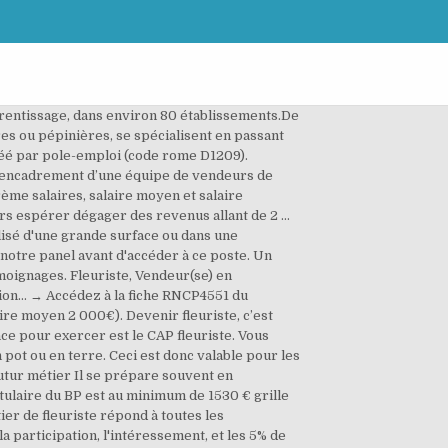
s employeurs à Nord (59) • Emploi: Apprenti fleuriste - facile à trouver ! Le salaire d'un fleuriste est variable. Métier(s) similaire(s) : ouvrier horticole, horticulteur-fleuriste Le salaire brut mensuel d'un fleuriste salarié débutant titulaire du CAP est de l’ordre du SMIC : 1 344 euros. Il évolue ensuite avec les années et l’expérience. Grille et salaire minimum fleuriste 2016 et 2017 conventionnel En application de l’accord du 15 juin 2016, ci-dessous la grille des salaires minimums 2016 de la convention collective nationale des fleuristes, de la vente et des services des animaux familiers du 21 janvier 1997 (IDCC 1978 – Brochure JO N° 3010). Skill and You est membre de la Fédération Européenne des Écoles. De 370€ à plus de 1036€ par mois, le salaire de l'apprentis en C.A.P. Habituellement préparé en 2 ans, il peut aussi être obtenu en 1 an après un diplôme de niveau bac. Vous êtres une personne créative et aimez créer des compositions florales. ... Salaire fleuriste: combien gagne un fleuriste en 2021; Elle s’étend sur une durée de deux ans mais les élèves déjà titulaires d’un autre CAP ou d’un diplôme supérieur peuvent l’effectuer en 1 an (ils sont alors dispensés de l’enseignement général). Fiche métier Fleuriste. L’accord du 13 mars 2019 relatif aux salaires minima conventionnels, conclu dans le cadre de la convention collective nationale des fleuristes, de la vente et des services des animaux familiers, a été étendu (avec réserve) par arrêté du 25 septembre 2019, publié au JO du 2 octobre 2019 : Les statistiques présentées concernent cette famille professionnelle. De plus, vous avez un bon sens relationnel et commercial Limite d’âge pour le recrutement : aucune. Lalternance est la possibilité de suivre des études en horticulture tout en travaillant. Témoignage . L’apprenti perçoit un salaire calculé en fonction de son âge et de l’année de formation et bénéficie d’aides financières versées par Région Île-de-France. Études en alternance : oui. Avec un CAP fleuriste on peut avoir un statut de salarié chez un fleuriste, pour s’installer à son compte, il est préférable de poursuivre sa formation jusqu’au BEP ou BTM fleuriste. CAP fleuriste – Où se former en Rhône Alpes. Les évolutions du métier de fleuriste Retrouvez sur la fiche métier fleuriste toutes les informations utiles sur ce travail : Salaire, études, formation, rôle, description du poste fleuriste, les qualités et compétences requises pour travailler en tant que fleuriste. *, Merci de renseigner les champs obligatoires. En plus le coût de la formation est pris en charge par l'entreprise. Niveau d'études : CAP, bac pro, bac+2. S'il est salarié, son salaire dépendra de son ancienneté. Pour les connaitre, référez-vous à votre bulletin de paye ou votre contrat de travail, ces informations doivent en principe y être précisées. Vous pourrez t