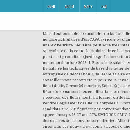
HOME
ABOUT
MAPS
FAQ
Mais il est possible de s’installer en tant que fleuriste indépendant sans aucun diplôme. Il se prépare souvent en apprentissage, dans environ 80 établissements.De nombreux titulaires d'un CAPA agricole ou d'un BEPA productions horticoles, option productions florales et légumières ou pépinières, se spécialisent en passant un CAP fleuriste. Fleuriste peut-être très intéressant. Il assure la … Fleuriste appartient au répertoire de métiers créé par pole-emploi (code rome D1209). Spécialiste de la vente, le titulaire de ce bac pro est à même de conseiller les clients , d’ assurer la vente mais aussi l’ encadrement d’une équipe de vendeurs de plantes et produits de jardinage. La formation CAP fleuriste est accessible aux élèves issus d’une classe de 3ème. Barème salaires, salaire moyen et salaire minimum fleuriste 2019. 1. Bien sûr le salaire est totalement différent lorsque le fleuriste est à son compte, il peut alors espérer dégager des revenus allant de 2 … Il maîtrise les techniques de base du métier de fleuriste et travaille le plus souvent dans un magasin, au rayon spécialisé d'une grande surface ou dans une entreprise de décoration. Quel est le salaire d'un apprenti en 2021? Derniers diplômes obtenus par les membres de notre panel avant d'accéder à ce poste. Un conseiller vous recontactera pour vous renseigner ou vous accompagner dans votre projet de formation. Autres témoignages. Fleuriste, Vendeur(se) en fleuristerie, Gérant(e) fleuriste, Salarié(e) au sein d’un détaillant spécialisé, Salarié(e) dans une entreprise de décoration… → Accédez à la fiche RNCP4551 du Répertoire national des certifications professionnelles Le salaire net est pratiquement égal au salaire brut, et … (salaire moyen 2 000€). Devenir fleuriste, c’est s’occuper des fleurs, les transformer en de magnifiques bouquets et les vendre. Voici la grille. Le diplôme de référence pour exercer est le CAP fleuriste. Vous vendrez également des fleurs coupées à l’unité (la fameuse rose rouge), des plantes fleuries et des plantes vertes en pot ou en terre. Ceci est donc valable pour les candidats aux CAP fleuriste par correspondance. Salaires. Orientation ou Reconversion pour Adulte, trouvez votre futur métier Il se prépare souvent en apprentissage. 16-17 ans 27% SMIC 39% SMIC. La formation. Le salaire brut mensuel d’un fleuriste qualifié débutant titulaire du BP est au minimum de 1530 € grille des salaires de la convention collective. Alliant connaissances spécifiques, savoir-faire floral et côté artistique, le métier de fleuriste répond à toutes les circonstances pouvant survenir au cours d’une vie (célébration, rendez-vous, mariage, baptême, etc.) A cela s'ajoute la participation, l'intéressement, et les 5% de remise sur achats. 42 – … A défaut, contactez le service des Ressources Humaines ou de la Paye de votre entreprise ; ils sont à même de vous renseig